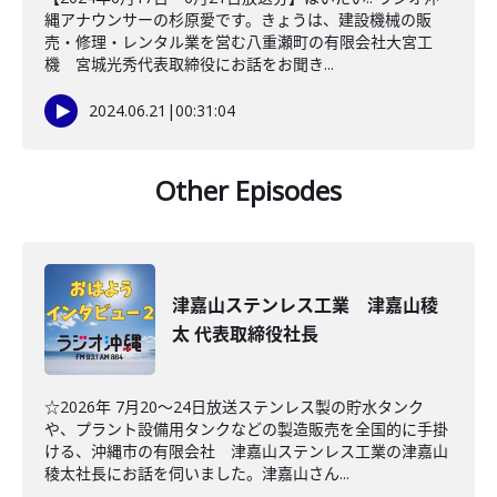
縄アナウンサーの杉原愛です。きょうは、建設機械の販
売・修理・レンタル業を営む八重瀬町の有限会社大宮工
機 宮城光秀代表取締役にお話をお聞き...
2024.06.21
|
00:31:04
Other Episodes
津嘉山ステンレス工業 津嘉山稜
太 代表取締役社長
☆2026年 7月20～24日放送ステンレス製の貯水タンク
や、プラント設備用タンクなどの製造販売を全国的に手掛
ける、沖縄市の有限会社 津嘉山ステンレス工業の津嘉山
稜太社長にお話を伺いました。津嘉山さん...