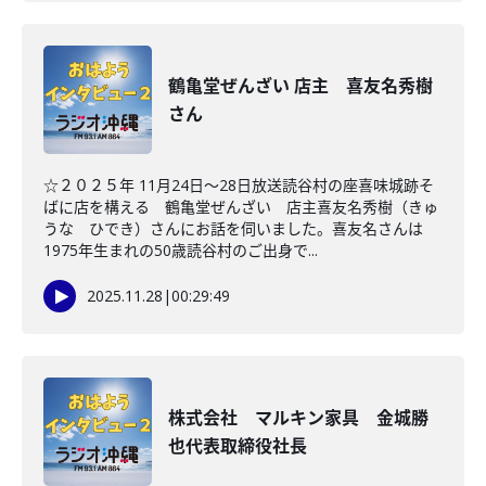
鶴亀堂ぜんざい 店主 喜友名秀樹
さん
☆２０２５年 11月24日～28日放送読谷村の座喜味城跡そ
ばに店を構える 鶴亀堂ぜんざい 店主喜友名秀樹（きゅ
うな ひでき）さんにお話を伺いました。喜友名さんは
1975年生まれの50歳読谷村のご出身で...
2025.11.28
|
00:29:49
株式会社 マルキン家具 金城勝
也代表取締役社長