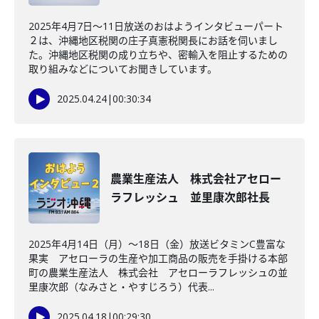
2025年4月7日～11日放送のおはようインタビューパート
２は、沖縄地区税関の庄子真憲税関長にお話を伺いまし
た。沖縄地区税関の成り立ちや、密輸入を阻止するための
取り組みなどについてお聞きしています。
2025.04.24
|
00:30:34
農業生産法人 株式会社アセロー
ラフレッシュ 並里康次郎社長
2025年4月14日（月）～18日（金）放送ビタミンC豊富な
果実 アセローラの生産や加工商品の販売を手掛ける本部
町の農業生産法人 株式会社 アセローラフレッシュの並
里康次郎（なみさと・やすじろう）代表...
2025.04.18
|
00:29:30