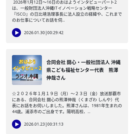
2026年1月12日～16日のおはようインタビューパート2
は、一般財団法人沖縄ITイノベーション戦略センター
『ISCO』の日比靖浩理事長に法人設立の経緯や、これまで
のお仕事についてお話を伺...
2026.01.30
|
00:29:42
合同会社 闘心・一般社団法人 沖縄
県こども福祉センター代表 熊澤
伸哉さん
☆２０２６年１月１９日（月）～２３日（金）放送那覇市
にある、合同会社 闘心の熊澤伸哉（くまざわ しんや）代
表にお話をお伺いしました。熊澤さんは、1981年生まれの
44歳。浦添市のご出身です。陽明高校、...
2026.01.23
|
00:31:13