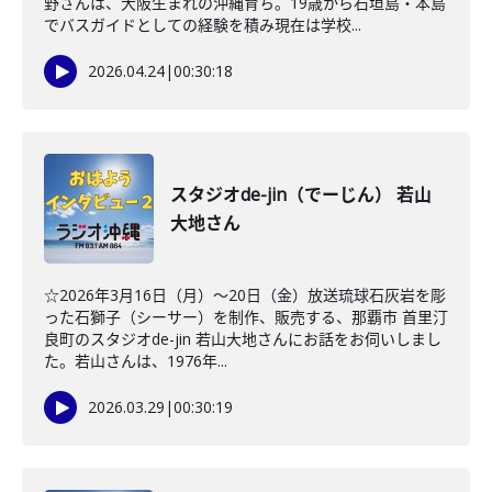
野さんは、大阪生まれの沖縄育ち。19歳から石垣島・本島
でバスガイドとしての経験を積み現在は学校...
2026.04.24
|
00:30:18
スタジオde-jin（でーじん） 若山
大地さん
☆2026年3月16日（月）～20日（金）放送琉球石灰岩を彫
った石獅子（シーサー）を制作、販売する、那覇市 首里汀
良町のスタジオde-jin 若山大地さんにお話をお伺いしまし
た。若山さんは、1976年...
2026.03.29
|
00:30:19