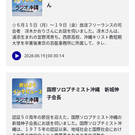
ん
☆６月１５日（月）～１９日（金）放送フリーランスの司
会者 冴木かおりさんにお話を伺いました。冴木さんは、
浦添生まれの宜野湾育ち。西原高校、沖縄キリスト教短期
大学を卒業後東京の芸能事務所に所属して、タレ...
2026.06.19
|
00:30:14
国際ソロプチミスト沖縄 新城伸
子会長
認証５０周年の節目を迎えた、国際ソロプチミスト沖縄の
新城伸子会長にお話を伺いました。国際ソロプチミスト沖
縄は、１９７５年の認証以来、地域社会と国際社会におけ