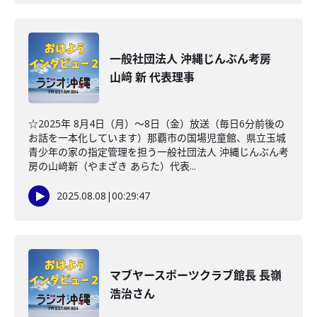
一般社団法人 沖縄じんぶん考房
山﨑 新 代表理事
☆2025年 8月4日（月）～8日（金）放送（毎日6分前後の
お話を一本化しています）那覇市の国場児童館、県立玉城
青少年の家の指定管理を担う一般社団法人 沖縄じんぶん考
房の山﨑新（やまざき あらた）代表...
2025.08.08
|
00:29:47
マブヤースポーツクラブ館長 長嶺
浩治さん