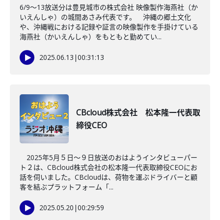
6/9～13放送分は豊見城市の株式会社 映像製作海燕社（か
いえんしゃ）の城間あさみ代表です。 沖縄の郷土文化
や、沖縄戦における記録や証言の映像製作を手掛けている
海燕社（かいえんしゃ）をもともと勤めてい...
2025.06.13
|
00:31:13
CBcloud株式会社 松本隆一代表取
締役CEO
2025年5月５日～９日放送のおはようインタビューパー
ト２は、CBcloud株式会社の松本隆一代表取締役CEOにお
話を伺いました。CBcloudは、荷物を運ぶドライバーと顧
客を結ぶプラットフォーム「...
2025.05.20
|
00:29:59