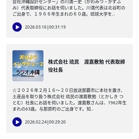
会社沖縄設計センター」の川満一史（かわみつ・かずふ
み）代表取締役にお話を伺いました。川満代表は北谷町の
ご出身で、１９６６年生まれの６０歳。琉球大学を...
2026.03.16
|
00:31:19
株式会社 琉民 渡嘉敷勉 代表取締
役社長
☆２０２６年２月１６～２０日放送那覇市に本社を置き、
土産品を取り扱う株式会社 琉民の渡嘉敷勉（とかしき つ
とむ）社長にお話を伺いました。渡嘉敷さんは、1962年生
まれの63歳。与那原町のご出身です。知...
2026.02.24
|
00:29:20