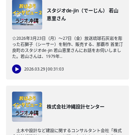
スタジオde-jin（でーじん） 若山
恵里さん
☆2026年3月23日（月）～27日（金）放送琉球石灰岩を彫
った石獅子（シーサー）を制作、販売する、那覇市 首里汀
良町のスタジオde-jin 若山恵里さんにお話をお伺いしまし
た。若山さんは、1979年...
2026.03.29
|
00:31:03
株式会社沖縄設計センター
土木や設計など建設に関するコンサルタント会社「株式