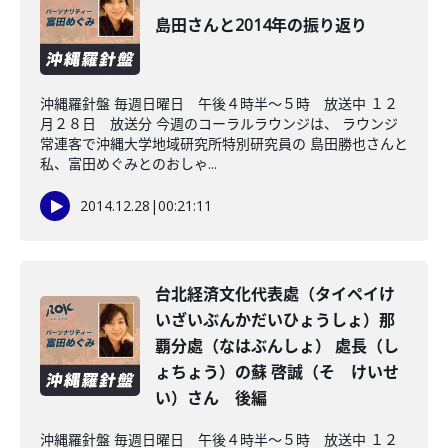
島田さんと2014年の振り返り
沖縄羅針盤 毎週日曜日 午後４時半～５時 放送中 １２
月２８日 放送分 今週のコーラルラウンジは、 ラウンジ
常連客で沖縄大学地域研究所特別研究員の 島田勝也さんと
私、富田めぐみとのおしゃ...
2014.12.28
|
00:21:11
台北経済文化代表處（タイペイけ
いざいぶんかだいひょうしょ）那
覇分處（なはぶんしょ） 處長（し
ょちょう）の蘇 啓誠（そ けいせ
い）さん 後編
沖縄羅針盤 毎週日曜日 午後４時半～５時 放送中 １２