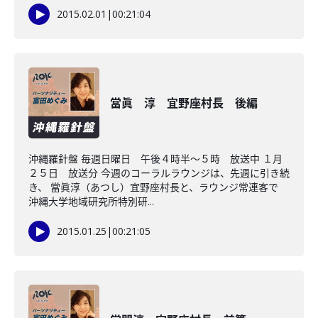
2015.02.01
|
00:21:04
當眞 淳 宜野座村長 後編
沖縄羅針盤 毎週日曜日 午後４時半～５時 放送中 １月
２５日 放送分 今週のコーラルラウンジは、先週に引き続
き、 當眞淳（あつし）宜野座村長と、ラウンジ常連客で
沖縄大学地域研究所特別研...
2015.01.25
|
00:21:05