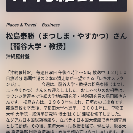
Places & Travel
Business
松島泰勝（まつしま・やすかつ）さん
【龍谷大学・教授】
沖縄羅針盤
「沖縄羅針盤」 毎週日曜日 午後４時半～５時 放送中 １２月１０
日放送分 那覇空港の２本の滑走路が一望できる『レキオスラウ
ンジ』。 今週は、龍谷大学・教授の松島泰勝（まつし
ま・やすかつ）さんをお迎えしました。おしゃべりのお相手は、
ラウンジ常連客で沖縄大学地域研究所・特別研究員の島田勝也さ
んです。 松島さんは、１９６３年生まれ、石垣市のご出身です。
那覇高校を卒業後、早稲田大学へ進学。 ２００１年に、早稲田
大学 大学院・経済学研究科 博士(はくし)課程を修了しました。
在グアム日本国総領事館や、在パラオ日本国大使館で専門調査員
として勤務。その後、東海大学・助教授を経て、現在は、龍谷大
学 経済学部 国際経済学科・教授を務めていらっしゃいます。ま