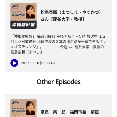
松島泰勝（まつしま・やすかつ）
さん【龍谷大学・教授】
「沖縄羅針盤」 毎週日曜日 午後４時半～５時 放送中 １２
月１０日放送分 那覇空港の２本の滑走路が一望できる『レ
キオスラウンジ』。 今週は、龍谷大学・教授の
松島泰勝（まつしま・...
2023.12.10
|
00:24:04
Other Episodes
高島 宗一郎 福岡市長 前篇