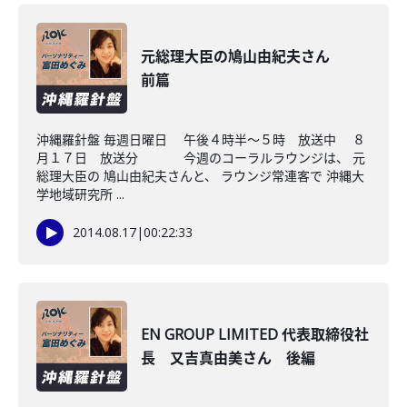
元総理大臣の鳩山由紀夫さん
前篇
沖縄羅針盤 毎週日曜日 午後４時半～５時 放送中 ８
月１７日 放送分 今週のコーラルラウンジは、 元
総理大臣の 鳩山由紀夫さんと、 ラウンジ常連客で 沖縄大
学地域研究所 ...
2014.08.17
|
00:22:33
EN GROUP LIMITED 代表取締役社
長 又吉真由美さん 後編