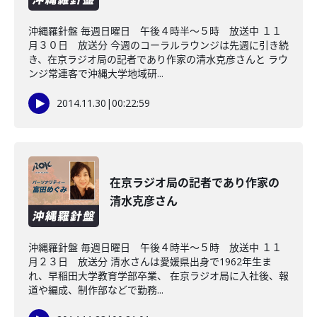
沖縄羅針盤 毎週日曜日 午後４時半～５時 放送中 １１
月３０日 放送分 今週のコーラルラウンジは先週に引き続
き、在京ラジオ局の記者であり作家の清水克彦さんと ラウ
ンジ常連客で沖縄大学地域研...
2014.11.30
|
00:22:59
在京ラジオ局の記者であり作家の
清水克彦さん
沖縄羅針盤 毎週日曜日 午後４時半～５時 放送中 １１
月２３日 放送分 清水さんは愛媛県出身で1962年生ま
れ、早稲田大学教育学部卒業、 在京ラジオ局に入社後、報
道や編成、制作部などで勤務...