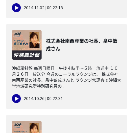
2014.11.02
|
00:22:15
株式会社南西産業の社長、畠中敏
成さん
沖縄羅針盤 毎週日曜日 午後４時半～５時 放送中 １０
月２６日 放送分 今週のコーラルラウンジは、 株式会社
南西産業の社長、畠中敏成さんと ラウンジ常連客で沖縄大
学地域研究所特別研究員の...
2014.10.26
|
00:22:31