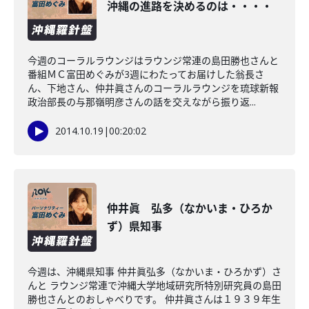
沖縄の進路を決めるのは・・・・
今週のコーラルラウンジはラウンジ常連の島田勝也さんと
番組ＭＣ富田めぐみが3週にわたってお届けした翁長さ
ん、下地さん、仲井眞さんのコーラルラウンジを琉球新報
政治部長の与那嶺明彦さんの話を交えながら振り返...
2014.10.19
|
00:20:02
仲井眞 弘多（なかいま・ひろか
ず）県知事
今週は、沖縄県知事 仲井眞弘多（なかいま・ひろかず）さ
んと ラウンジ常連で沖縄大学地域研究所特別研究員の島田
勝也さんとのおしゃべりです。 仲井眞さんは１９３９年生