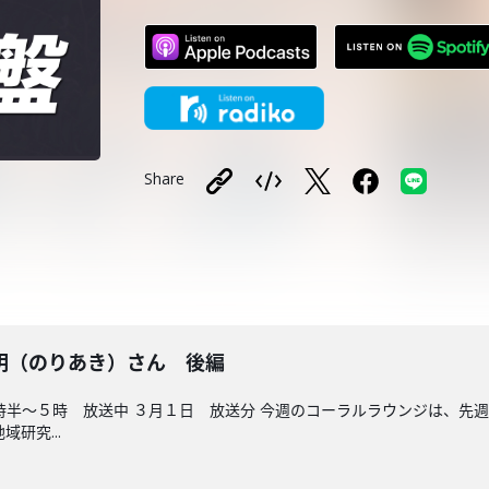
Share
明（のりあき）さん 後編
時半～５時 放送中 ３月１日 放送分 今週のコーラルラウンジは、先
研究...