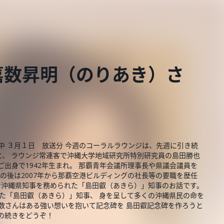
嘉数昇明（のりあき）さ
中 ３月１日 放送分 今週のコーラルラウンジは、先週に引き続
と、 ラウンジ常連客で沖縄大学地域研究所特別研究員の島田勝也
出身で1942年生まれ。 那覇青年会議所理事長や県議会議員を
その後は2007年から那覇空港ビルディングの社長等の要職を歴任
まで沖縄県知事を務められた「島田叡（あきら）」知事のお話です。
れた「島田叡（あきら）」知事、 身を呈して多くの沖縄県民の命を
嘉数さんはある強い想いを抱いて記念碑を 島田叡記念碑を作ろうと
の続きをどうぞ！