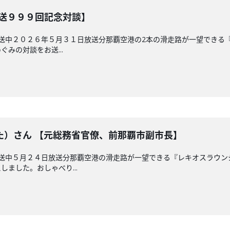
放送９９９回記念対談】
放送中２０２６年５月３１日放送分那覇空港の2本の滑走路が一望できる
みの対談をお送...
た）さん 【元総務省官僚、前那覇市副市長】
放送中５月２４日放送分那覇空港の滑走路が一望できる『レキオスラウ
ました。おしゃべり...