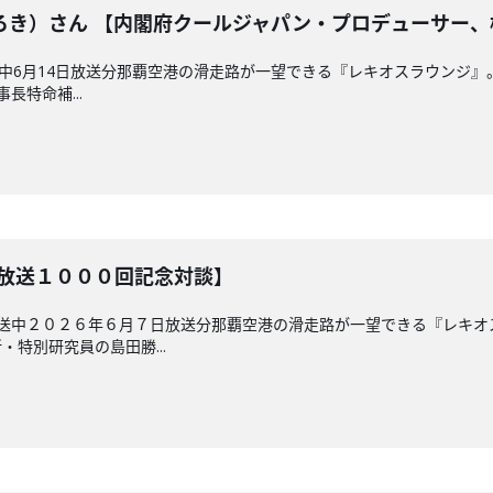
ろき）さん 【内閣府クールジャパン・プロデューサー、
放送中6月14日放送分那覇空港の滑走路が一望できる『レキオスラウンジ
長特命補...
【放送１０００回記念対談】
放送中２０２６年６月７日放送分那覇空港の滑走路が一望できる『レキ
特別研究員の島田勝...