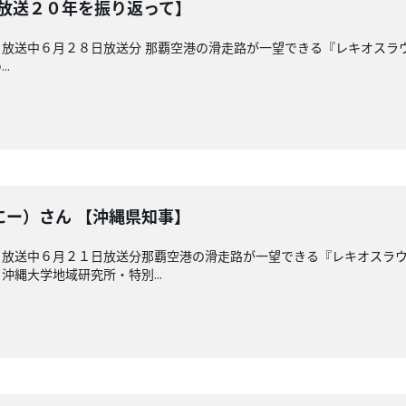
【放送２０年を振り返って】
放送中６月２８日放送分 那覇空港の滑走路が一望できる『レキオスラ
.
にー）さん 【沖縄県知事】
 放送中６月２１日放送分那覇空港の滑走路が一望できる『レキオスラ
縄大学地域研究所・特別...