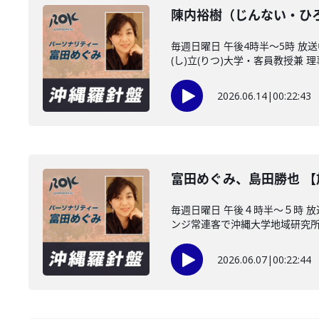
陳内裕樹（じんない・ひ
毎週日曜日 午後4時半～5時 
(し)立(りつ)大学・客員教授兼 理事
2026.06.14
|
00:22:43
富田めぐみ、島田勝也 
毎週日曜日 午後４時半～５時 
ンジ常連客で沖縄大学地域研究所・
2026.06.07
|
00:22:44