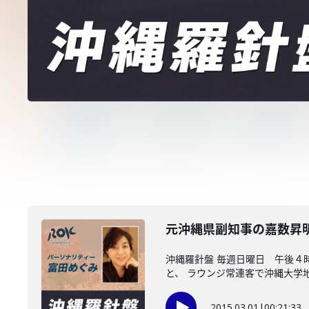
元沖縄県副知事の嘉数昇
沖縄羅針盤 毎週日曜日 午後４
と、 ラウンジ常連客で沖縄大学地域
2015.03.01
|
00:21:33