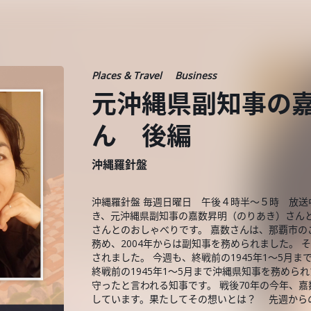
Places & Travel
Business
元沖縄県副知事の
ん 後編
沖縄羅針盤
沖縄羅針盤 毎週日曜日 午後４時半～５時 放送
き、元沖縄県副知事の嘉数昇明（のりあき）さん
さんとのおしゃべりです。 嘉数さんは、那覇市のご
務め、2004年からは副知事を務められました。 
されました。 今週も、終戦前の1945年1～5月
終戦前の1945年1～5月まで沖縄県知事を務めら
守ったと言われる知事です。 戦後70年の今年、
しています。果たしてその想いとは？ 先週から