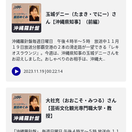
玉城デニー（たまき・でにー）さ
ん【沖縄県知事】（前編）
沖縄羅針盤毎週日曜日 午後４時半～５時 放送中１１月
１９日放送分那覇空港の２本の滑走路が一望できる『レキ
オスラウンジ』。今週は、沖縄県知事の玉城デニーさんを
お迎えしました。おしゃべりのお相手は、沖縄大...
2023.11.19
|
00:22:14
大社充（おおこそ・みつる）さん
【芸術文化観光専門職大学・教
授】
「沖縄羅針盤」 毎週日曜日 午後４時半～５時 放送中 １１