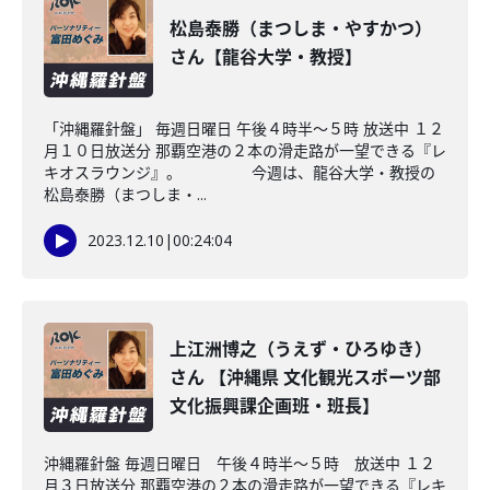
松島泰勝（まつしま・やすかつ）
さん【龍谷大学・教授】
「沖縄羅針盤」 毎週日曜日 午後４時半～５時 放送中 １２
月１０日放送分 那覇空港の２本の滑走路が一望できる『レ
キオスラウンジ』。 今週は、龍谷大学・教授の
松島泰勝（まつしま・...
2023.12.10
|
00:24:04
上江洲博之（うえず・ひろゆき）
さん 【沖縄県 文化観光スポーツ部
文化振興課企画班・班長】
沖縄羅針盤 毎週日曜日 午後４時半～５時 放送中 １２
月３日放送分 那覇空港の２本の滑走路が一望できる『レキ