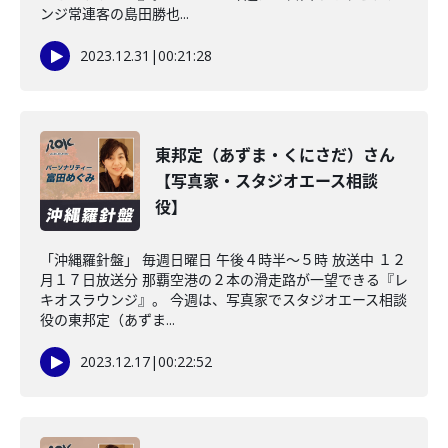
ンジ常連客の島田勝也...
2023.12.31
|
00:21:28
東邦定（あずま・くにさだ）さん
【写真家・スタジオエース相談
役】
「沖縄羅針盤」 毎週日曜日 午後４時半～５時 放送中 １２
月１７日放送分 那覇空港の２本の滑走路が一望できる『レ
キオスラウンジ』。 今週は、写真家でスタジオエース相談
役の東邦定（あずま...
2023.12.17
|
00:22:52