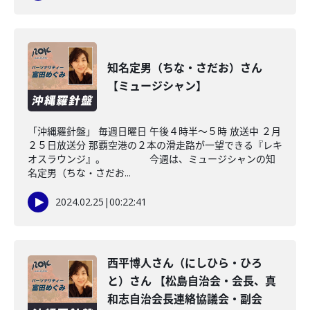
知名定男（ちな・さだお）さん
【ミュージシャン】
「沖縄羅針盤」 毎週日曜日 午後４時半～５時 放送中 ２月
２５日放送分 那覇空港の２本の滑走路が一望できる『レキ
オスラウンジ』。 今週は、ミュージシャンの知
名定男（ちな・さだお...
2024.02.25
|
00:22:41
西平博人さん（にしひら・ひろ
と）さん 【松島自治会・会長、真
和志自治会長連絡協議会・副会