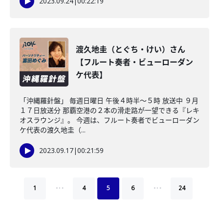
2023.09.24
|
00:22:19
渡久地圭（とぐち・けい）さん
【フルート奏者・ビューローダン
ケ代表】
「沖縄羅針盤」 毎週日曜日 午後４時半～５時 放送中 ９月
１７日放送分 那覇空港の２本の滑走路が一望できる『レキ
オスラウンジ』。 今週は、フルート奏者でビューローダン
ケ代表の渡久地圭（...
2023.09.17
|
00:21:59
…
…
1
4
5
6
24