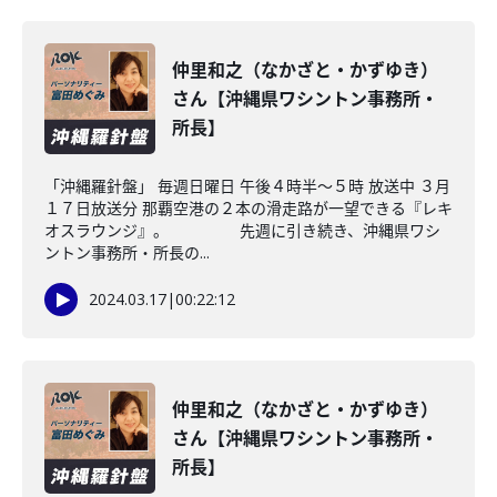
仲里和之（なかざと・かずゆき）
さん【沖縄県ワシントン事務所・
所長】
「沖縄羅針盤」 毎週日曜日 午後４時半～５時 放送中 ３月
１７日放送分 那覇空港の２本の滑走路が一望できる『レキ
オスラウンジ』。 先週に引き続き、沖縄県ワシ
ントン事務所・所長の...
2024.03.17
|
00:22:12
仲里和之（なかざと・かずゆき）
さん【沖縄県ワシントン事務所・
所長】