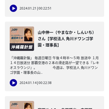
2024.01.21
|
00:22:51
山中伸一（やまなか・しんいち）
さん【学校法人 角川ドワンゴ学
園・理事長】
「沖縄羅針盤」 毎週日曜日 午後４時半～５時 放送中 １月
１４日放送分 那覇空港の２本の滑走路が一望できる『レキ
オスラウンジ』。 今週は、学校法人 角川ドワン
ゴ学園・理事長の山...
2024.01.14
|
00:22:38