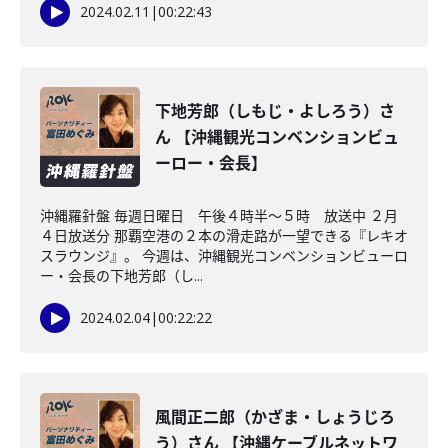
2024.02.11
|
00:22:43
下地芳郎（しもじ・よしろう）さ
ん 【沖縄観光コンベンションビュ
ーロー・会長】
沖縄羅針盤 毎週日曜日 午後４時半～５時 放送中 ２月
４日放送分 那覇空港の２本の滑走路が一望できる『レキオ
スラウンジ』。 今週は、沖縄観光コンベンションビューロ
ー・会長の下地芳郎（し...
2024.02.04
|
00:22:22
風間正二郎（かざま・しょうじろ
う）さん 【沖縄ケーブルネットワ