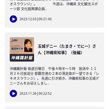
オスラウンジ』。 今週は、沖縄県 文化観光スポ
ーツ部 文化振興課企画...
2023.12.03
|
00:21:43
玉城デニー（たまき・でにー）さ
ん【沖縄県知事】（後編）
沖縄羅針盤 毎週日曜日 午後４時半～５時 放送中 １１
月２６日放送分 那覇空港の２本の滑走路が一望できる『レ
キオスラウンジ』。 先週に引き続き、沖縄県知事の玉城デ
ニーさんをお迎えしまし...
2023.11.26
|
00:22:52