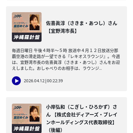
佐喜眞淳（さきま・あつし）さん
【宜野湾市長】
毎週日曜日 午後４時半～５時 放送中４月１２日放送分那
覇空港の滑走路が一望できる『レキオスラウンジ』。今週
は、宜野湾市長の佐喜眞淳（さきま・あつし）さんをお迎
えしました。おしゃべりのお相手は、ラウンジ...
2026.04.12
|
00:22:39
小岸弘和（こぎし・ひろかず）さ
ん 【株式会社ディアーズ・ブレイ
ンホールディングス代表取締役】
（後編）