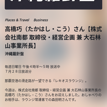
Places & Travel
Business
高橋巧（たかはし・こう）さん【株式
会社南都 取締役・経営企画 兼 大石林
山事業所長】
沖縄羅針盤
毎週日曜日 午後４時半～５時 放送中
７月２８日放送分
那覇空港の滑走路が一望できる『レキオスラウンジ』。
今週は、株式会社南都 取締役・経営企画 兼 大石林山事業所長の
高橋巧（たかはし・こう）さんをお迎えしました。おしゃべりの
お相手は、ラウンジ常連客での森田明さんです。