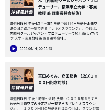
ん 【内閣府クールジャパン・プロ
デューサー、横浜市立大学・客員
教授 兼 理事長特命補佐】
毎週日曜日 午後4時半～5時 放送中6月14日放送分那覇空
港の滑走路が一望できる『レキオスラウンジ』。今週は、
内閣府クールジャパン・プロデューサーで横浜市(し)立(り
つ)大学・客員教授兼 理事長特命補...
2026.06.14
|
00:22:43
富田めぐみ、島田勝也 【放送１０
００回記念対談】
毎週日曜日 午後４時半～５時 放送中２０２６年６月７日
放送分那覇空港の滑走路が一望できる『レキオスラウン
ジ』。 １０００回目の放送を迎えた今回は、ラウンジ常