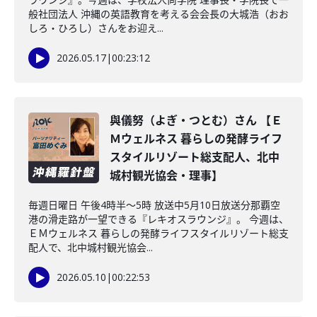
般社団法人 沖縄の英語教育を考える会会長の大城浩（おお
しろ・ひろし）さんをお迎え...
2026.05.17
|
00:23:12
與儀努（よぎ・つとむ）さん 【Ｅ
Ｍウェルネス 暮らしの発酵ライフ
スタイルリゾート総支配人、北中
城村観光協会・理事】
毎週日曜日 午後4時半～5時 放送中5月10日放送分那覇空
港の滑走路が一望できる『レキオスラウンジ』。 今週は、
ＥＭウェルネス 暮らしの発酵ライフスタイルリゾート総支
配人で、北中城村観光協会...
2026.05.10
|
00:22:53