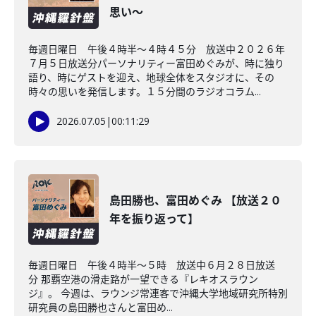
思い～
毎週日曜日 午後４時半～４時４５分 放送中２０２６年
７月５日放送分パーソナリティー富田めぐみが、時に独り
語り、時にゲストを迎え、地球全体をスタジオに、その
時々の思いを発信します。１５分間のラジオコラム...
2026.07.05
|
00:11:29
島田勝也、富田めぐみ 【放送２０
年を振り返って】
毎週日曜日 午後４時半～５時 放送中６月２８日放送
分 那覇空港の滑走路が一望できる『レキオスラウン
ジ』。 今週は、ラウンジ常連客で沖縄大学地域研究所特別
研究員の島田勝也さんと富田め...