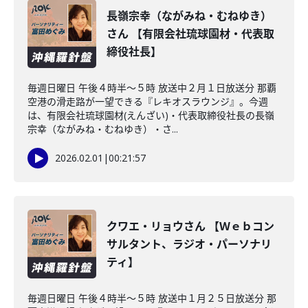
長嶺宗幸（ながみね・むねゆき）
さん 【有限会社琉球園材・代表取
締役社長】
毎週日曜日 午後４時半～５時 放送中２月１日放送分 那覇
空港の滑走路が一望できる『レキオスラウンジ』。今週
は、有限会社琉球園材(えんざい)・代表取締役社長の長嶺
宗幸（ながみね・むねゆき）・さ...
2026.02.01
|
00:21:57
クワエ・リョウさん 【Ｗｅｂコン
サルタント、ラジオ・パーソナリ
ティ】
毎週日曜日 午後４時半～５時 放送中１月２５日放送分 那