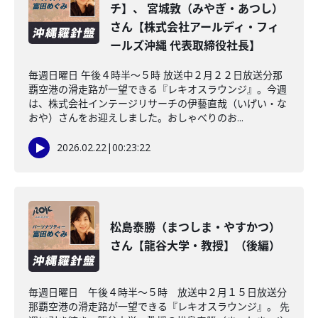
チ】、 宮城敦（みやぎ・あつし）
さん【株式会社アールディ・フィ
ールズ沖縄 代表取締役社長】
毎週日曜日 午後４時半～５時 放送中２月２２日放送分那
覇空港の滑走路が一望できる『レキオスラウンジ』。今週
は、株式会社インテージリサーチの伊藝直哉（いげい・な
おや）さんをお迎えしました。おしゃべりのお...
2026.02.22
|
00:23:22
松島泰勝（まつしま・やすかつ）
さん【龍谷大学・教授】（後編）
毎週日曜日 午後４時半～５時 放送中２月１５日放送分
那覇空港の滑走路が一望できる『レキオスラウンジ』。 先