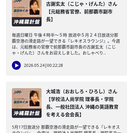
古謝玄太（こじゃ・げんた）さん
【元総務省官僚、前那覇市副市
長】
毎週日曜日 午後４時半～５時 放送中５月２４日放送分那
覇空港の滑走路が一望できる『レキオスラウンジ』。今週
は、元総務省の官僚で前那覇市副市長の古謝玄太（こじ
ゃ・げんた）さんをお迎えしました。おしゃべり...
2026.05.24
|
00:22:28
大城浩（おおしろ・ひろし）さん
【学校法人尚学院 理事長・学院
長、一般社団法人 沖縄の英語教育
を考える会会長】
5月17日放送分 那覇空港の滑走路が一望できる『レキオス
ラウンジ』。今週は、学校法人尚学院 理事長・学院長で一