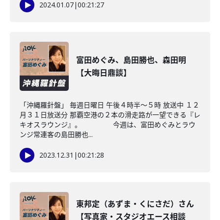
2024.01.07
|
00:21:27
富田めぐみ、島田勝也、森田明
【大晦日鼎談】
「沖縄羅針盤」 毎週日曜日 午後４時半～５時 放送中 １２
月３１日放送分 那覇空港の２本の滑走路が一望できる『レ
キオスラウンジ』。 今週は、富田めぐみとラウ
ンジ常連客の島田勝也...
2023.12.31
|
00:21:28
東邦定（あずま・くにさだ）さん
【写真家・スタジオエース相談