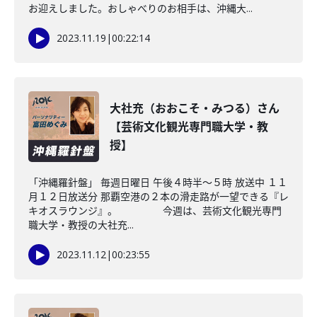
お迎えしました。おしゃべりのお相手は、沖縄大...
2023.11.19
|
00:22:14
大社充（おおこそ・みつる）さん
【芸術文化観光専門職大学・教
授】
「沖縄羅針盤」 毎週日曜日 午後４時半～５時 放送中 １１
月１２日放送分 那覇空港の２本の滑走路が一望できる『レ
キオスラウンジ』。 今週は、芸術文化観光専門
職大学・教授の大社充...
2023.11.12
|
00:23:55