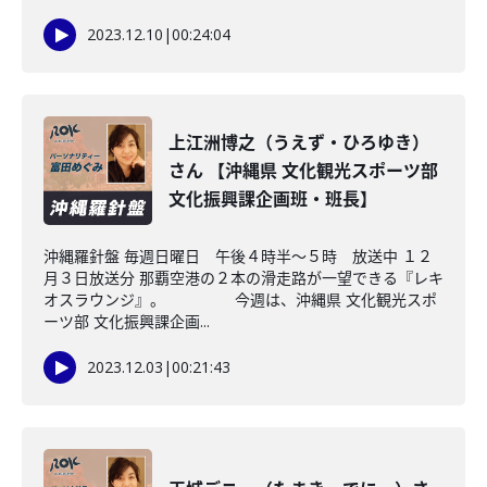
2023.12.10
|
00:24:04
上江洲博之（うえず・ひろゆき）
さん 【沖縄県 文化観光スポーツ部
文化振興課企画班・班長】
沖縄羅針盤 毎週日曜日 午後４時半～５時 放送中 １２
月３日放送分 那覇空港の２本の滑走路が一望できる『レキ
オスラウンジ』。 今週は、沖縄県 文化観光スポ
ーツ部 文化振興課企画...
2023.12.03
|
00:21:43