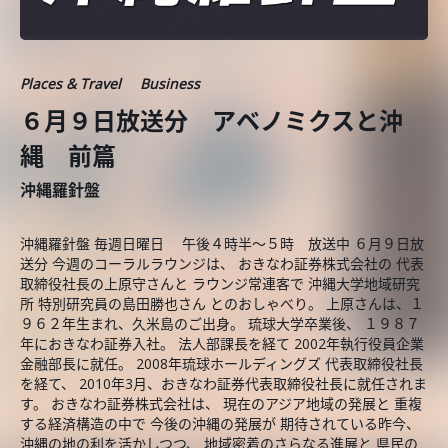
Places & Travel
Business
６月９日放送分 アベノミクスと沖
縄 前篇
沖縄羅針盤
沖縄羅針盤 毎週日曜日 午後４時半～５時 放送中 ６月９日放
送分 今週のコーラルラウンジは、 おきなわ証券株式会社の 代表
取締役社長の上原守さんと ラウンジ常連客で 沖縄大学地域研究
所 特別研究員の島田勝也さん とのおしゃべり。 上原さんは、１
９６２年生まれ、久米島のご出身。 琉球大学卒業後、 １９８７
年におきなわ証券入社。 法人部課長を経て 2002年執行役員企業
金融部長に就任。 2008年琉球ホールディングズ 代表取締役社長
を経て、 2010年3月、おきなわ証券代表取締役社長に就任されま
す。 おきなわ証券株式会社は、 現在のアジア地域の発展と 重複
する経済構造の中で 今後の沖縄の発展が 期待されている昨今、
沖縄の地の利を活かしつつ、 地域密着のさらなる進展と 県民の