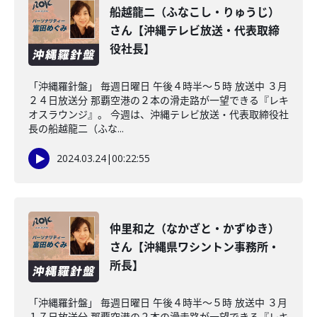
船越龍二（ふなこし・りゅうじ）
さん【沖縄テレビ放送・代表取締
役社長】
「沖縄羅針盤」 毎週日曜日 午後４時半～５時 放送中 ３月
２４日放送分 那覇空港の２本の滑走路が一望できる『レキ
オスラウンジ』。 今週は、沖縄テレビ放送・代表取締役社
長の船越龍二（ふな...
2024.03.24
|
00:22:55
仲里和之（なかざと・かずゆき）
さん【沖縄県ワシントン事務所・
所長】
「沖縄羅針盤」 毎週日曜日 午後４時半～５時 放送中 ３月
１７日放送分 那覇空港の２本の滑走路が一望できる『レキ