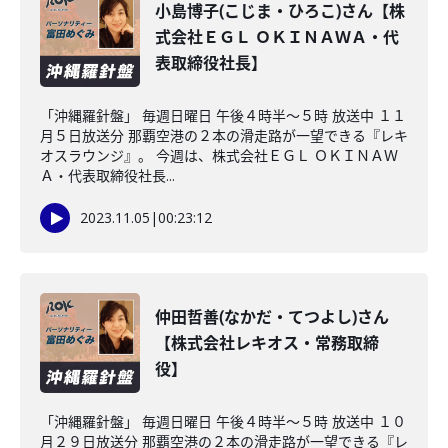
小島博子(こじま・ひろこ)さん【株
式会社ＥＧＬ ＯＫＩＮＡＷＡ・代
表取締役社長】
「沖縄羅針盤」 毎週日曜日 午後４時半～５時 放送中 １１
月５日放送分 那覇空港の２本の滑走路が一望できる『レキ
オスラウンジ』。 今週は、株式会社ＥＧＬ ＯＫＩＮＡＷ
Ａ・代表取締役社長...
2023.11.05
|
00:23:12
仲田哲善(なかだ・てつよし)さん
【株式会社レキオス・常務取締
役】
「沖縄羅針盤」 毎週日曜日 午後４時半～５時 放送中 １０
月２９日放送分 那覇空港の２本の滑走路が一望できる『レ