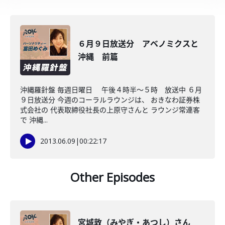
６月９日放送分 アベノミクスと
沖縄 前篇
沖縄羅針盤 毎週日曜日 午後４時半～５時 放送中 ６月
９日放送分 今週のコーラルラウンジは、 おきなわ証券株
式会社の 代表取締役社長の上原守さんと ラウンジ常連客
で 沖縄...
2013.06.09
|
00:22:17
Other Episodes
宮城敦（みやぎ・あつし）さん