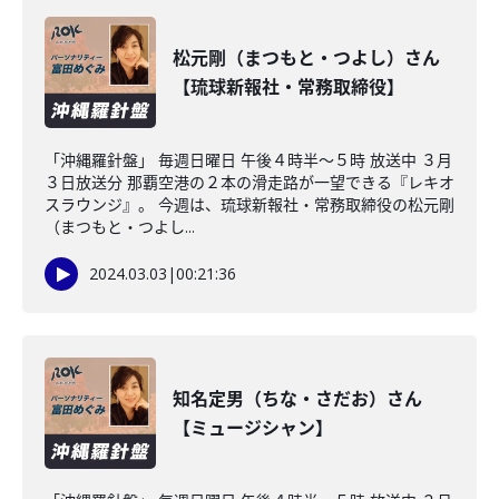
松元剛（まつもと・つよし）さん
【琉球新報社・常務取締役】
「沖縄羅針盤」 毎週日曜日 午後４時半～５時 放送中 ３月
３日放送分 那覇空港の２本の滑走路が一望できる『レキオ
スラウンジ』。 今週は、琉球新報社・常務取締役の松元剛
（まつもと・つよし...
2024.03.03
|
00:21:36
知名定男（ちな・さだお）さん
【ミュージシャン】