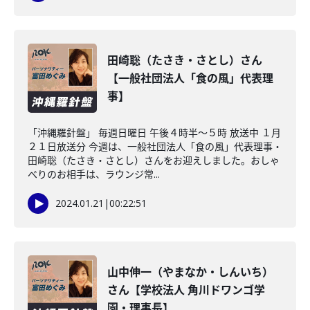
田崎聡（たさき・さとし）さん
【一般社団法人「食の風」代表理
事】
「沖縄羅針盤」 毎週日曜日 午後４時半～５時 放送中 １月
２１日放送分 今週は、一般社団法人「食の風」代表理事・
田崎聡（たさき・さとし）さんをお迎えしました。おしゃ
べりのお相手は、ラウンジ常...
2024.01.21
|
00:22:51
山中伸一（やまなか・しんいち）
さん【学校法人 角川ドワンゴ学
園・理事長】