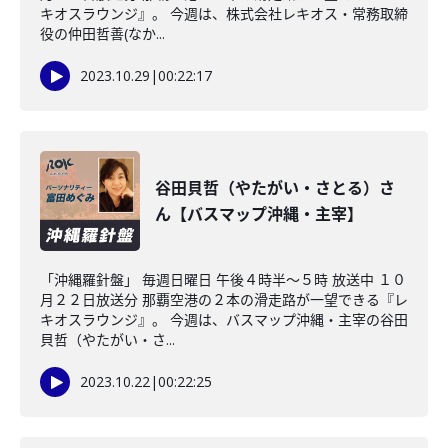
キオスラウンジ』。 今週は、株式会社レキオス・常務取締
役の仲田哲善(なか...
2023.10.29
|
00:22:17
谷田貝哲（やたがい・さとる）さ
ん【バスマップ沖縄・主宰】
「沖縄羅針盤」 毎週日曜日 午後４時半～５時 放送中 １０
月２２日放送分 那覇空港の２本の滑走路が一望できる『レ
キオスラウンジ』。 今週は、バスマップ沖縄・主宰の谷田
貝哲（やたがい・さ...
2023.10.22
|
00:22:25