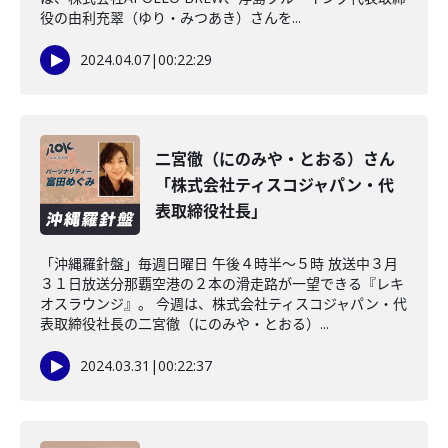
役の由利充翠（ゆり・みつあき）さんを...
2024.04.07
|
00:22:29
二宮徹（にのみや・とおる）さん
「株式会社ティスコジャパン・代
表取締役社長」
「沖縄羅針盤」毎週日曜日 午後４時半～５時 放送中３月
３１日放送分那覇空港の２本の滑走路が一望できる『レキ
オスラウンジ』。 今週は、株式会社ティスコジャパン・代
表取締役社長の二宮徹（にのみや・とおる）...
2024.03.31
|
00:22:37