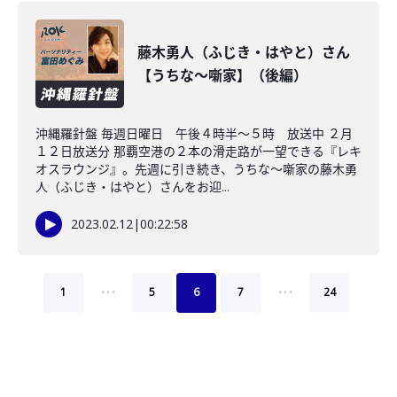
藤木勇人（ふじき・はやと）さん
【うちな～噺家】（後編）
沖縄羅針盤 毎週日曜日 午後４時半～５時 放送中 ２月
１２日放送分 那覇空港の２本の滑走路が一望できる『レキ
オスラウンジ』。先週に引き続き、うちな～噺家の藤木勇
人（ふじき・はやと）さんをお迎...
2023.02.12
|
00:22:58
…
…
1
5
6
7
24