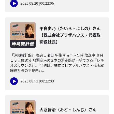
2023.08.20
|
00:22:06
平良由乃（たいら・よしの）さん
【株式会社プラザハウス・代表取
締役社長】
「沖縄羅針盤」 毎週日曜日 午後４時半～５時 放送中 ８月
１３日放送分 那覇空港の２本の滑走路が一望できる『レキ
オスラウンジ』。 今週は、株式会社プラザハウス・代表取
締役社長の平良由乃...
2023.08.13
|
00:22:03
大渡晋治（おど・しんじ）さん