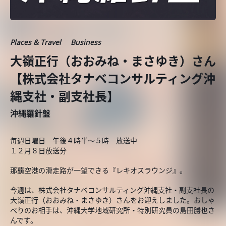
Places & Travel
Business
大嶺正行（おおみね・まさゆき）さん
【株式会社タナベコンサルティング沖
縄支社・副支社長】
沖縄羅針盤
毎週日曜日 午後４時半～５時 放送中
１２月８日放送分
那覇空港の滑走路が一望できる『レキオスラウンジ』。
今週は、株式会社タナベコンサルティング沖縄支社・副支社長の
大嶺正行（おおみね・まさゆき）さんをお迎えしました。おしゃ
べりのお相手は、沖縄大学地域研究所・特別研究員の島田勝也さ
んです。