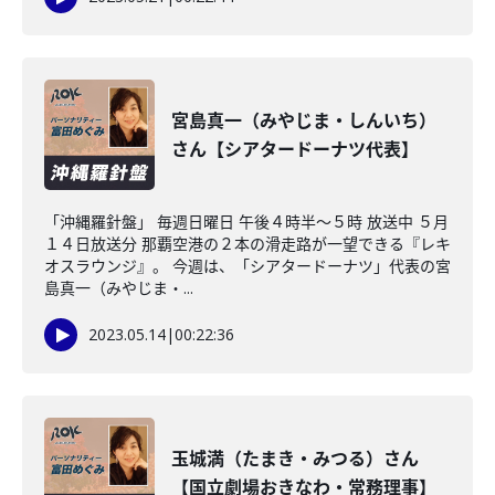
宮島真一（みやじま・しんいち）
さん【シアタードーナツ代表】
「沖縄羅針盤」 毎週日曜日 午後４時半～５時 放送中 ５月
１４日放送分 那覇空港の２本の滑走路が一望できる『レキ
オスラウンジ』。 今週は、「シアタードーナツ」代表の宮
島真一（みやじま・...
2023.05.14
|
00:22:36
玉城満（たまき・みつる）さん
【国立劇場おきなわ・常務理事】