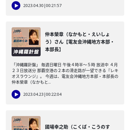
2023.04.30
|
00:21:57
仲本榮章（なかもと・えいしょ
う）さん【電友会沖縄地方本部・
本部長】
「沖縄羅針盤」 毎週日曜日 午後４時半～５時 放送中 ４月
２３日放送分 那覇空港の２本の滑走路が一望できる『レキ
オスラウンジ』。 今週は、電友会沖縄地方本部・本部長の
仲本榮章（なかもと...
2023.04.23
|
00:22:04
國場幸之助（こくば・こうのす