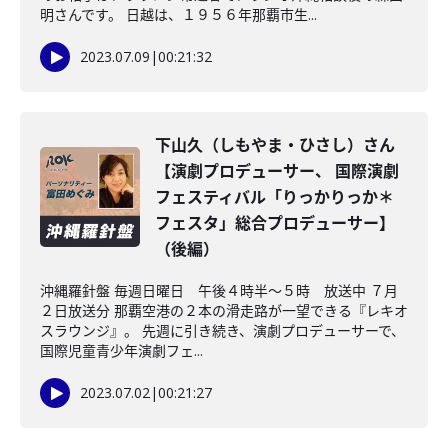
明さんです。 日越は、１９５６年那覇市生...
2023.07.09
|
00:21:32
下山久（しもやま・ひさし）さん
【演劇プロデューサー、 国際演劇
フェスティバル「りっかりっか＊
フェスタ」総合プロデューサー】
（後編）
沖縄羅針盤 毎週日曜日 午後４時半～５時 放送中 ７月
２日放送分 那覇空港の２本の滑走路が一望できる『レキオ
スラウンジ』。 先週に引き続き、演劇プロデューサーで、
国際児童青少年演劇フェ...
2023.07.02
|
00:21:27