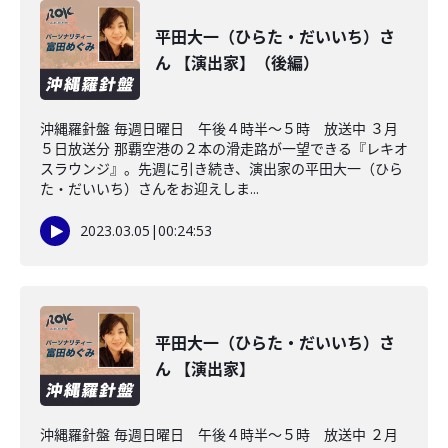
平田大一（ひらた・だいいち）さ
ん 【演出家】（後編）
沖縄羅針盤 毎週日曜日 午後４時半～５時 放送中 ３月
５日放送分 那覇空港の２本の滑走路が一望できる『レキオ
スラウンジ』。先週に引き続き、演出家の平田大一（ひら
た・だいいち）さんをお迎えしま...
2023.03.05
|
00:24:53
平田大一（ひらた・だいいち）さ
ん 【演出家】
沖縄羅針盤 毎週日曜日 午後４時半～５時 放送中 ２月