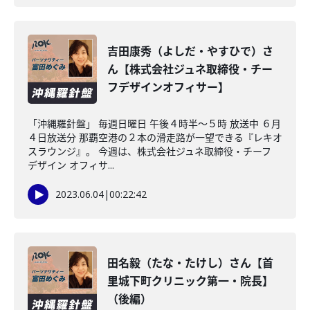
吉田康秀（よしだ・やすひで）さ
ん【株式会社ジュネ取締役・チー
フデザインオフィサー】
「沖縄羅針盤」 毎週日曜日 午後４時半～５時 放送中 ６月
４日放送分 那覇空港の２本の滑走路が一望できる『レキオ
スラウンジ』。 今週は、株式会社ジュネ取締役・チーフ
デザイン オフィサ...
2023.06.04
|
00:22:42
田名毅（たな・たけし）さん【首
里城下町クリニック第一・院長】
（後編）