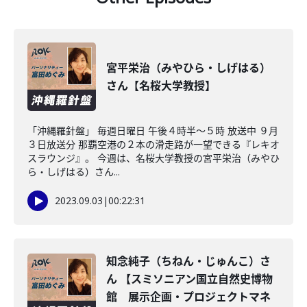
宮平栄治（みやひら・しげはる）
さん【名桜大学教授】
「沖縄羅針盤」 毎週日曜日 午後４時半～５時 放送中 ９月
３日放送分 那覇空港の２本の滑走路が一望できる『レキオ
スラウンジ』。 今週は、名桜大学教授の宮平栄治（みやひ
ら・しげはる）さん...
2023.09.03
|
00:22:31
知念純子（ちねん・じゅんこ）さ
ん 【スミソニアン国立自然史博物
館 展示企画・プロジェクトマネ