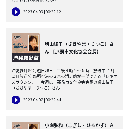
2023.04.09
|
00:22:12
崎山律子（さきやま・りつこ）さ
ん 【那覇市文化協会会長】
沖縄羅針盤 毎週日曜日 午後４時半～５時 放送中 ４月
２日放送分 那覇空港の２本の滑走路が一望できる『レキオ
スラウンジ』。 今週は、那覇市文化協会会長の崎山律子
（さきやま・りつこ）さん...
2023.04.02
|
00:22:44
小岸弘和（こぎし・ひろかず）さ