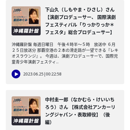
下山久（しもやま・ひさし）さん
【演劇プロデューサー、 国際演劇
フェスティバル「りっかりっか＊
フェスタ」総合プロデューサー】
沖縄羅針盤 毎週日曜日 午後４時半～５時 放送中 ６月
２５日放送分 那覇空港の２本の滑走路が一望できる『レキ
オスラウンジ』。 今週は、演劇プロデューサーで、国際児
童青少年演劇フェスティ...
2023.06.25
|
00:22:58
中村圭一郎（なかむら・けいいち
ろう）さん 【株式会社アンカーリ
ングジャパン・表取締役】（後
編）