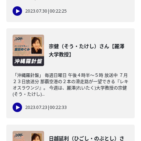
2023.07.30
|
00:22:25
宗健（そう・たけし）さん【麗澤
大学教授】
「沖縄羅針盤」 毎週日曜日 午後４時半～５時 放送中 ７月
２３日放送分 那覇空港の２本の滑走路が一望できる『レキ
オスラウンジ』。 今週は、麗澤(れいたく)大学教授の宗健
(そう・たけし)...
2023.07.23
|
00:22:33
日越延利（ひごし・のぶとし）さ