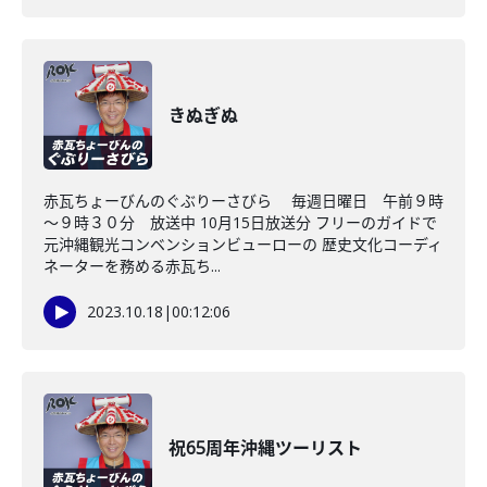
きぬぎぬ
赤瓦ちょーびんのぐぶりーさびら 毎週日曜日 午前９時
～９時３０分 放送中 10月15日放送分 フリーのガイドで
元沖縄観光コンベンションビューローの 歴史文化コーディ
ネーターを務める赤瓦ち...
2023.10.18
|
00:12:06
祝65周年沖縄ツーリスト