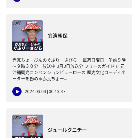
宜湾朝保
赤瓦ちょーびんのぐぶりーさびら 毎週日曜日 午前９時
～９時３０分 放送中 3月3日放送分 フリーのガイドで 元
沖縄観光コンベンションビューローの 歴史文化コーディネ
ーターを務める赤瓦ちょー...
2024.03.03
|
00:13:37
ジュールクニチー