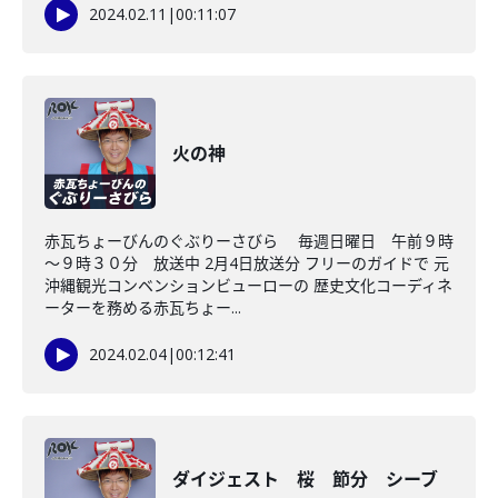
2024.02.11
|
00:11:07
火の神
赤瓦ちょーびんのぐぶりーさびら 毎週日曜日 午前９時
～９時３０分 放送中 2月4日放送分 フリーのガイドで 元
沖縄観光コンベンションビューローの 歴史文化コーディネ
ーターを務める赤瓦ちょー...
2024.02.04
|
00:12:41
ダイジェスト 桜 節分 シーブ