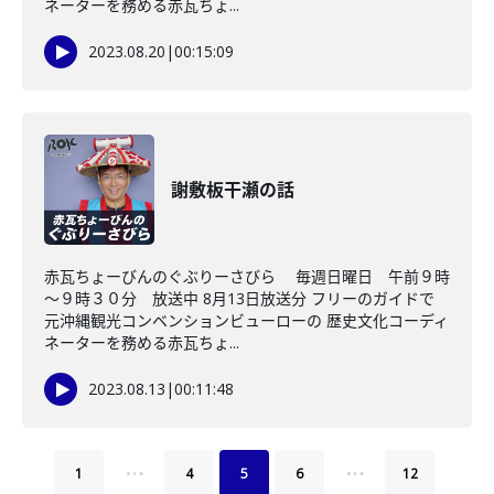
ネーターを務める赤瓦ちょ...
2023.08.20
|
00:15:09
謝敷板干瀬の話
赤瓦ちょーびんのぐぶりーさびら 毎週日曜日 午前９時
～９時３０分 放送中 8月13日放送分 フリーのガイドで
元沖縄観光コンベンションビューローの 歴史文化コーディ
ネーターを務める赤瓦ちょ...
2023.08.13
|
00:11:48
…
…
1
4
5
6
12