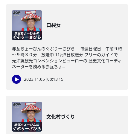
口裂女
赤瓦ちょーびんのぐぶりーさびら 毎週日曜日 午前９時
～９時３０分 放送中 11月5日放送分 フリーのガイドで
元沖縄観光コンベンションビューローの 歴史文化コーディ
ネーターを務める赤瓦ちょ...
2023.11.05
|
00:13:15
文化村づくり