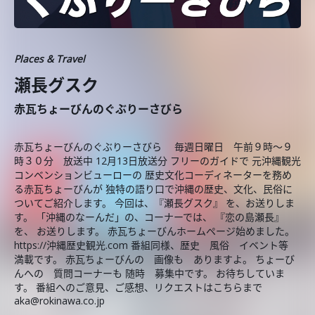
Places & Travel
瀬長グスク
赤瓦ちょーびんのぐぶりーさびら
赤瓦ちょーびんのぐぶりーさびら 毎週日曜日 午前９時～９
時３０分 放送中 12月13日放送分 フリーのガイドで 元沖縄観光
コンベンションビューローの 歴史文化コーディネーターを務め
る赤瓦ちょーびんが 独特の語り口で沖縄の歴史、文化、民俗に
ついてご紹介します。 今回は、『瀬長グスク』 を、お送りしま
す。 「沖縄のなーんだ」の、コーナーでは、 『恋の島瀬長』
を、 お送りします。 赤瓦ちょーびんホームページ始めました。
https://沖縄歴史観光.com 番組同様、歴史 風俗 イベント等
満載です。 赤瓦ちょーびんの 画像も ありますよ。 ちょーび
んへの 質問コーナーも 随時 募集中です。 お待ちしていま
す。 番組へのご意見、ご感想、リクエストはこちらまで
aka@rokinawa.co.jp