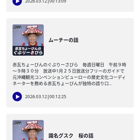
2026.03.12
|
00:13:09
ムーチーの話
赤瓦ちょーびんのぐぶりーさびら 毎週日曜日 午前９時
～９時３０分 放送中1月２５日放送分フリーのガイドで
元沖縄観光コンベンションビューローの歴史文化コーディ
ネーターを務める赤瓦ちょーびんが独特の語り口...
2026.03.12
|
00:12:25
識名グスク 桜の話