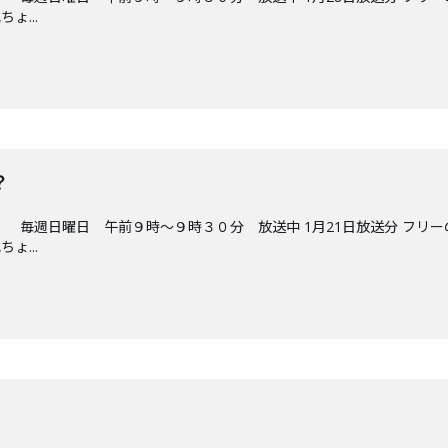
ょ...
？
 毎週日曜日 午前９時～９時３０分 放送中 1月21日放送分 フリー
ょ...