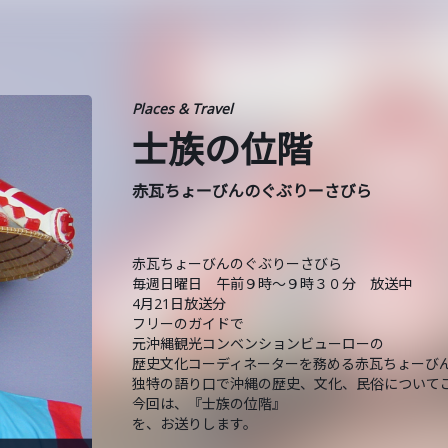
Places & Travel
士族の位階
赤瓦ちょーびんのぐぶりーさびら
赤瓦ちょーびんのぐぶりーさびら
毎週日曜日 午前９時～９時３０分 放送中
4月21日放送分
フリーのガイドで
元沖縄観光コンベンションビューローの
歴史文化コーディネーターを務める赤瓦ちょーび
独特の語り口で沖縄の歴史、文化、民俗について
今回は、『士族の位階』
を、お送りします。