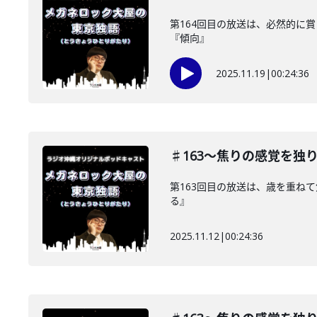
第164回目の放送は、必然的に
『傾向』
2025.11.19
|
00:24:36
♯163〜焦りの感覚を独
第163回目の放送は、歳を重ね
る』
2025.11.12
|
00:24:36