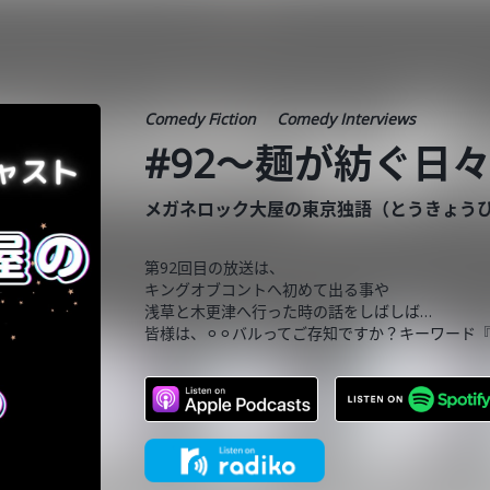
Comedy Fiction
Comedy Interviews
#92〜麺が紡ぐ日
メガネロック大屋の東京独語（とうきょう
第92回目の放送は、
キングオブコントへ初めて出る事や
浅草と木更津へ行った時の話をしばしば…
皆様は、⚪︎⚪︎バルってご存知ですか？キーワード