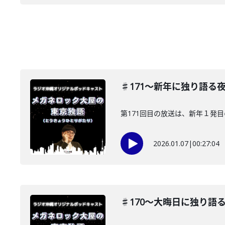
♯171〜新年に独り語る
第171回目の放送は、新年１発目
2026.01.07
|
00:27:04
♯170〜大晦日に独り語