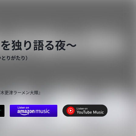
々を独り語る夜〜
ひとりがたり）
『木更津ラーメン大輝』