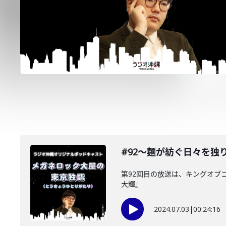
#92〜麺が紡ぐ日々を独
第92回目の放送は、キングオブ
大輝』
2024.07.03
|
00:24:16