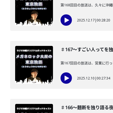
第168回目の放送は、久々に沖
2025.12.17
|
00:28:20
♯167〜すごい人ってを
第167回目の放送は、営業に行
2025.12.10
|
00:27:34
♯166〜麺断を独り語る