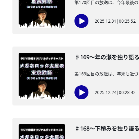
第170回目の放送は、今年最後
2025.12.31
|
00:25:52
♯169〜年の瀬を独り語
第169回目の放送は、年末も近
2025.12.24
|
00:28:42
♯168〜下積みを独り語