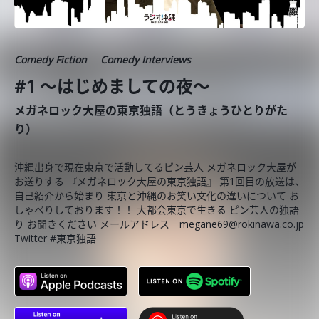
Comedy Fiction
Comedy Interviews
#1 〜はじめましての夜〜
メガネロック大屋の東京独語（とうきょうひとりがた
り）
沖縄出身で現在東京で活動してるピン芸人 メガネロック大屋が
お送りする 『メガネロック大屋の東京独語』 第1回目の放送は、
自己紹介から始まり 東京と沖縄のお笑い文化の違いについて お
しゃべりしております！！ 大都会東京で生きる ピン芸人の独語
り お聞きください メールアドレス megane69@rokinawa.co.jp
Twitter #東京独語