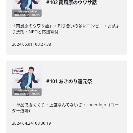
#102 南風原のウワサ話
「南風原のウワサ話」・知り合いの多いコンビニ・お茶よ
り洗剤・NPOと応援寄付
2024.05.01
|
00:27:38
#101 あきのり還元祭
・単品で腹くくり・上座なんてないさ・coderdojo（コー
ダー道場）
2024.04.24
|
00:30:19