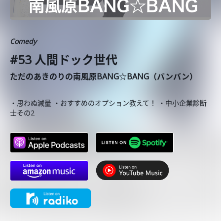
Comedy
#53 人間ドック世代
ただのあきのりの南風原BANG☆BANG（バンバン）
・思わぬ減量 ・おすすめのオプション教えて！ ・中小企業診断
士その2