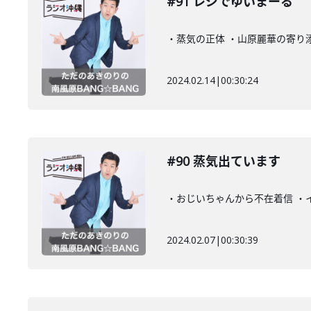
#91 レジでゆいまーる
・蒸気の正体 ・山原麗華の寄り
2024.02.14
|
00:30:24
#90 蒸気出ています
・おじいちゃんから不在着信 ・
2024.02.07
|
00:30:39