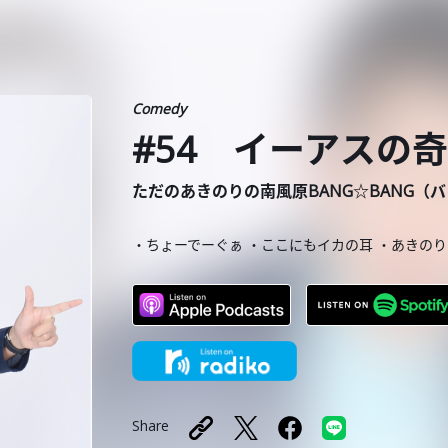
Comedy
#54 イーアスの
ただのあきのりの南風原BANG☆BANG（
・ちょーでーぐぁ ・ここにもイカの耳 ・あきの
Share