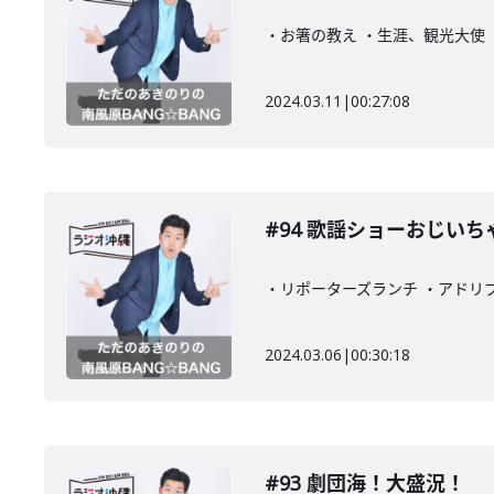
・お箸の教え ・生涯、観光大使
2024.03.11
|
00:27:08
#94 歌謡ショーおじいち
・リポーターズランチ ・アドリ
2024.03.06
|
00:30:18
#93 劇団海！大盛況！