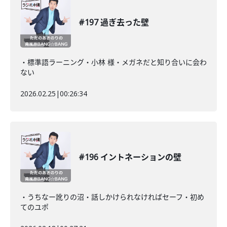
#197 過ぎ去った壁
・標準語ラーニング・小林 様・メガネだと知り合いに会わ
ない
2026.02.25
|
00:26:34
#196 イントネーションの壁
・うちなー訛りの沼・話しかけられなければセーフ・初め
てのユポ