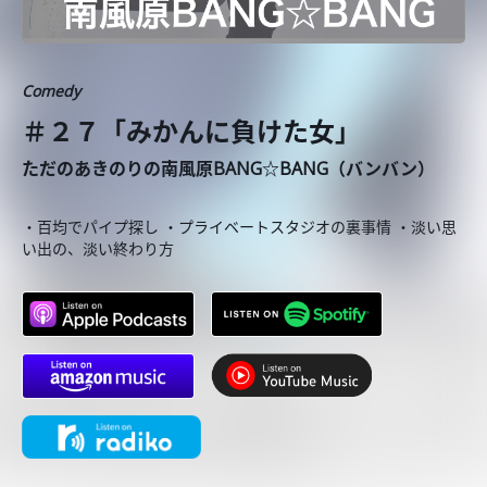
Comedy
＃２７「みかんに負けた女」
ただのあきのりの南風原BANG☆BANG（バンバン）
・百均でパイプ探し ・プライベートスタジオの裏事情 ・淡い思
い出の、淡い終わり方