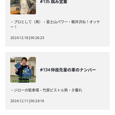
#135 病み営業
・プロとして（再）・富士山パワー・軽井沢ね！オッケ
ー！
2024.12.18
|
00:26:23
#134 仲座先輩の車のナンバー
・ジローの駐車場・竹原ピストル熱・夕暮れ
2024.12.11
|
00:24:16