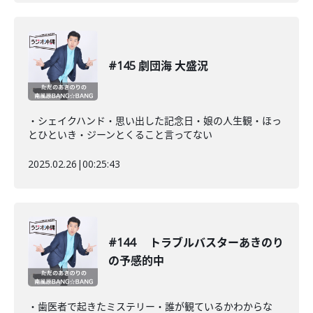
#145 劇団海 大盛況
・シェイクハンド・思い出した記念日・娘の人生観・ほっ
とひといき・ジーンとくること言ってない
2025.02.26
|
00:25:43
#144 トラブルバスターあきのり
の予感的中
・歯医者で起きたミステリー・誰が観ているかわからな