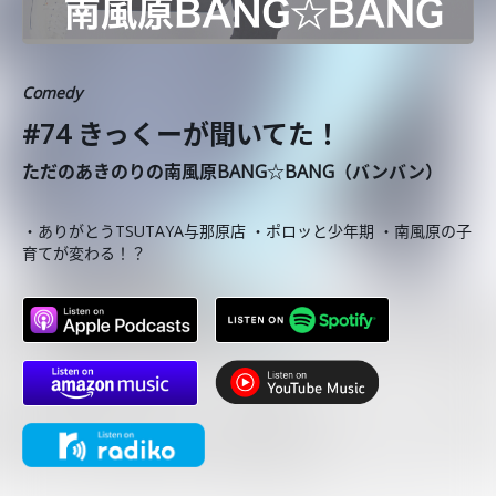
Comedy
#74 きっくーが聞いてた！
ただのあきのりの南風原BANG☆BANG（バンバン）
・ありがとうTSUTAYA与那原店 ・ポロッと少年期 ・南風原の子
育てが変わる！？