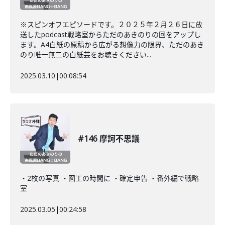
※スピンオフエピソードです。２０２５年２月２６日に放
送したpodcast戦略室からただのあきのりの回をアップし
ます。A4白紙の原稿から広がる想像力の限界、ただのあき
のり唯一無二の白紙芸をお聴きください...
2025.03.10
|
00:08:54
#146 摩訶不思議
・2枚の写真 ・図工の時間に ・確定申告 ・番外編で戦略
室
2025.03.05
|
00:24:58