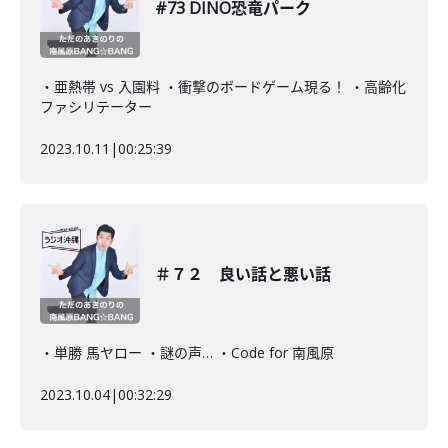
#73 DINO恐竜パーク
・亜熱帯 vs 入園料 ・衝撃のボードゲーム現る！ ・高齢化
ファシリテーター
2023.10.11
|
00:25:39
＃７２ 良い話と悪い話
・単勝 馬ヤロー ・謎の声… ・Code for 南風原
2023.10.04
|
00:32:29