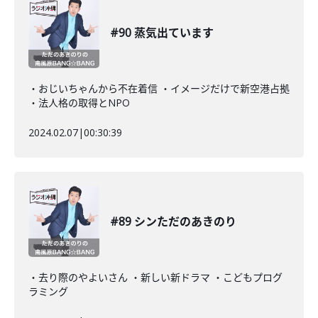
#90 蒸気出ています
・おじいちゃんから不在着信 ・イメージだけで新空港占拠
・法人格の取得とNPO
2024.02.07
|
00:30:39
#89 シンただのあきのり
・去り際のやよいさん ・新しい新ドラマ ・こどもプログ
ラミング