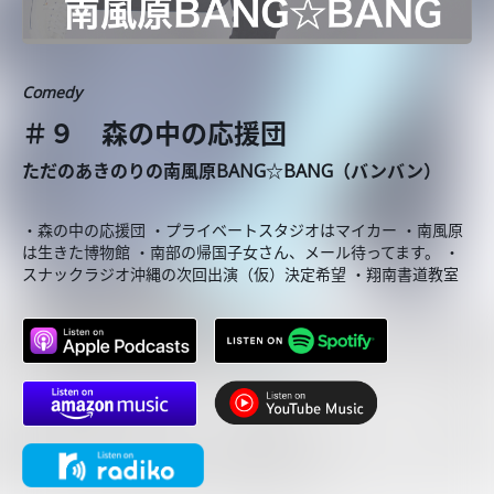
Comedy
＃９ 森の中の応援団
ただのあきのりの南風原BANG☆BANG（バンバン）
・森の中の応援団 ・プライベートスタジオはマイカー ・南風原
は生きた博物館 ・南部の帰国子女さん、メール待ってます。 ・
スナックラジオ沖縄の次回出演（仮）決定希望 ・翔南書道教室