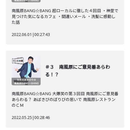
南風原BANG☆BANG 超ローカルに徹した４回目 ・神里で
見つけた気になるカフェ ・間違いメール ・洗髪に感動し
た話
2022.06.01
|
00:27:43
＃３ 南風原にご意見番あらわ
る！？
南風原BANG☆BANG 大爆笑の第３回目 南風原にご意見番
あらわる？ あばきびのぼりびの思いで 南風原レストラン
のＣＭ
2022.05.25
|
00:28:46