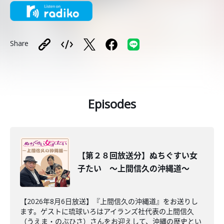
Share
Episodes
【第２８回放送分】ぬちぐすい女
子たい ～上間信久の沖縄道～
【2026年8月6日放送】『上間信久の沖縄道』をお送りし
ます。ゲストに琉球いろはアイランズ社代表の上間信久
（うえま・のぶひさ）さんをお迎えして、沖縄の歴史とい