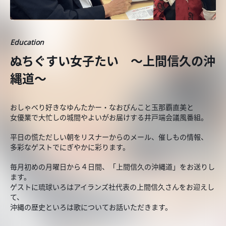
Education
ぬちぐすい女子たい ～上間信久の沖
縄道～
おしゃべり好きなゆんたかー・なおぴんこと玉那覇直美と
女優業で大忙しの城間やよいがお届けする井戸端会議風番組。
平日の慌ただしい朝をリスナーからのメール、催しもの情報、
多彩なゲストでにぎやかに彩ります。
毎月初めの月曜日から４日間、「上間信久の沖縄道」をお送りし
ます。
ゲストに琉球いろはアイランズ社代表の上間信久さんをお迎えし
て、
沖縄の歴史といろは歌についてお話いただきます。