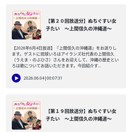
【第２０回放送分】ぬちぐすい女
子たい ～上間信久の沖縄道～
【2026年6月4日放送】『上間信久の沖縄道』をお送りし
ます。ゲストに琉球いろはアイランズ社代表の上間信久
（うえま・のぶひさ）さんをお迎えして、沖縄の歴史とい
ろは歌についてお話いただきます。今回紹介す...
2026.06.04
|
00:07:31
【第１９回放送分】ぬちぐすい女
子たい ～上間信久の沖縄道～