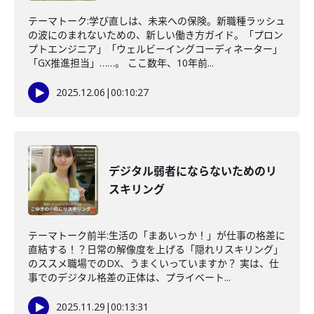
テーマトーク:学び直しは、未来への保険。新職種ラッシュ
の波にのまれないための、新しい働き方ガイド。「プロン
プトエンジニア」「ウェルビーイングコーディネーター」
「GX推進担当」……。 ここ数年、10年前...
2025.12.06
|
00:10:27
デジタル弱者にならないためのリ
スキリング
テーマトーク前半:生活の「まあいっか！」が仕事の格差に
直結する！？日常の解像度を上げる「隠れリスキリング」
のススメ職場でのDX、うまくいっていますか？ 実は、仕
事でのデジタル格差の正体は、プライベート...
2025.11.29
|
00:13:31