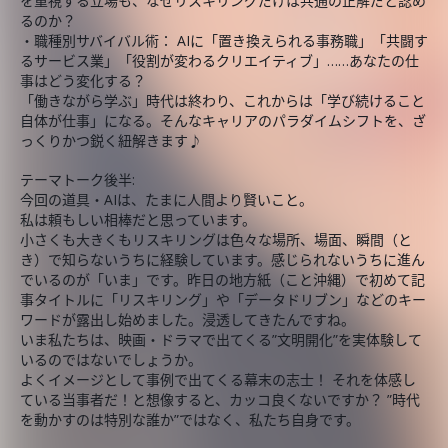
を重視する立場も、なぜリスキリングだけは共通の正解だと認め
るのか？
・職種別サバイバル術： AIに「置き換えられる事務職」「共闘す
るサービス業」「役割が変わるクリエイティブ」……あなたの仕
事はどう変化する？
「働きながら学ぶ」時代は終わり、これからは「学び続けること
自体が仕事」になる。そんなキャリアのパラダイムシフトを、ざ
っくりかつ鋭く紐解きます♪
テーマトーク後半:
今回の道具・AIは、たまに人間より賢いこと。
私は頼もしい相棒だと思っています。
小さくも大きくもリスキリングは色々な場所、場面、瞬間（と
き）で知らないうちに経験しています。感じられないうちに進ん
でいるのが「いま」です。昨日の地方紙（こと沖縄）で初めて記
事タイトルに「リスキリング」や「データドリブン」などのキー
ワードが露出し始めました。浸透してきたんですね。
いま私たちは、映画・ドラマで出てくる”文明開化”を実体験して
いるのではないでしょうか。
よくイメージとして事例で出てくる幕末の志士！ それを体感し
ている当事者だ！と想像すると、カッコ良くないですか？ ”時代
を動かすのは特別な誰か”ではなく、私たち自身です。