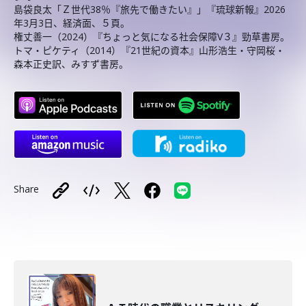
島袋良太「Ｚ世代38％『旅先で働きたい』」『琉球新報』2026
年3月3日、経済面、５頁。
権丈善一（2024）『ちょっと気になる社会保障V３』勁草書房。
トマ・ピケティ（2014）『21世紀の資本』山形浩生・守岡桜・
森本正史訳、みすず書房。
Share