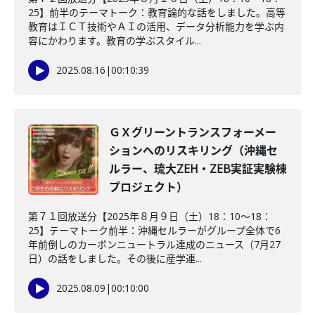
25】前半のテーマトーク：教育論的な話をしました。高等
教育はＩＣＴ技術やＡＩの活用、データ分析能力を学ぶ内
容にかわります。教育の学ぶスタイル...
2025.08.16
|
00:10:39
ＧＸグリーントランスフォーメー
ションへのリスキリング（沖縄セ
ルラー、琉大ZEH・ZEB実証実験棟
プロジェクト）
第７１回放送分【2025年８月９日（土）18：10～18：
25】テーマトーク前半：沖縄セルラーがグループ全体で6
年前倒しのカーボンニュートラル達成のニュース（7月27
日）の話をしました。その後に産学連...
2025.08.09
|
00:10:00