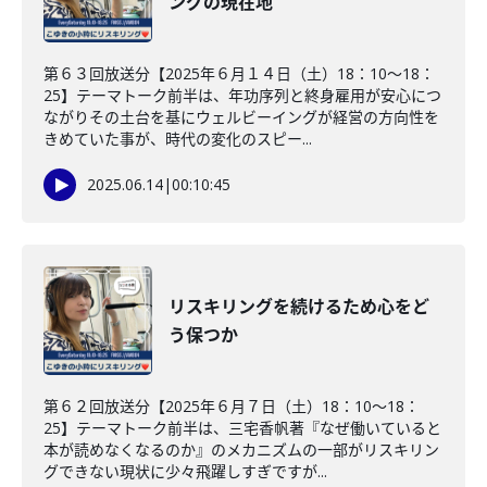
ングの現在地
第６３回放送分【2025年６月１４日（土）18：10～18：
25】テーマトーク前半は、年功序列と終身雇用が安心につ
ながりその土台を基にウェルビーイングが経営の方向性を
きめていた事が、時代の変化のスピー...
2025.06.14
|
00:10:45
リスキリングを続けるため心をど
う保つか
第６２回放送分【2025年６月７日（土）18：10～18：
25】テーマトーク前半は、三宅香帆著『なぜ働いていると
本が読めなくなるのか』のメカニズムの一部がリスキリン
グできない現状に少々飛躍しすぎですが...