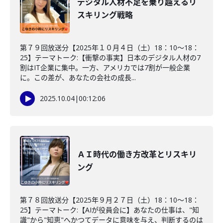
デジタル人材不足を乗り越えるリ
スキリング戦略
第７９回放送分【2025年１０月４日（土）18：10～18：
25】テーマトーク:【衝撃の事実】日本のデジタル人材の7
割はIT企業に集中。一方、アメリカでは7割が一般企業
に。この差が、あなたの会社の成長...
2025.10.04
|
00:12:06
ＡＩ時代の働き方改革とリスキリ
ング
第７８回放送分【2025年９月２７日（土）18：10～18：
25】テーマトーク:【AIが役員会に】あなたの仕事は、"知
識"から"知恵"へかつてデータに意味を与え、判断するのは