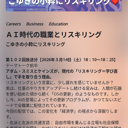
Careers
Business
Education
ＡＩ時代の職業とリスキリング
こゆきの小粋にリスキリング
第１０２回放送分【2026年３月14
日（土）18：10～18：25】
テーマトーク前半:
アダム・スミスとケインズが、現代の「リスキリング＝学び直
し」で手を取り合う理由。
リスキリングという言葉に、少し疲れを感じていませんか？
実は、仕事のやり方をアップデートし続ける営みは、人類が石器
を使い始めた頃から続く「OSの更新」のようなものです。しか
し今、AIの登場によってその更新プログラムが、かつてないスピ
ードで全職業に配信されています。
今回の配信では、この変化を「経済学」の視点から深掘りしま
す。
・右派と左派の共通言語： 自由市場を重んじる立場も社会保障