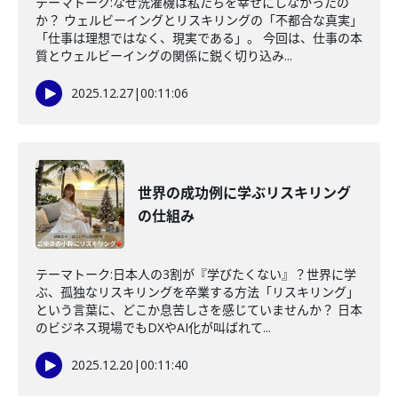
テーマトーク:なぜ洗濯機は私たちを幸せにしなかったの
か？ ウェルビーイングとリスキリングの「不都合な真実」
「仕事は理想ではなく、現実である」。 今回は、仕事の本
質とウェルビーイングの関係に鋭く切り込み...
2025.12.27
|
00:11:06
世界の成功例に学ぶリスキリング
の仕組み
テーマトーク:日本人の3割が『学びたくない』？世界に学
ぶ、孤独なリスキリングを卒業する方法「リスキリング」
という言葉に、どこか息苦しさを感じていませんか？ 日本
のビジネス現場でもDXやAI化が叫ばれて...
2025.12.20
|
00:11:40