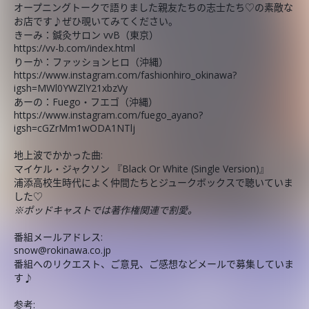
オープニングトークで語りました親友たちの志士たち♡の素敵な
お店です♪ぜひ覗いてみてください。
きーみ：鍼灸サロン vvB（東京）
https://vv-b.com/index.html
りーか：ファッションヒロ（沖縄）
https://www.instagram.com/fashionhiro_okinawa?
igsh=MWl0YWZlY21xbzVy
あーの：Fuego・フエゴ（沖縄）
https://www.instagram.com/fuego_ayano?
igsh=cGZrMm1wODA1NTlj
地上波でかかった曲:
マイケル・ジャクソン 『Black Or White (Single Version)』
浦添高校生時代によく仲間たちとジュークボックスで聴いていま
した♡
※ポッドキャストでは著作権関連で割愛。
番組メールアドレス:
snow@rokinawa.co.jp
番組へのリクエスト、ご意見、ご感想などメールで募集していま
す♪
参考: