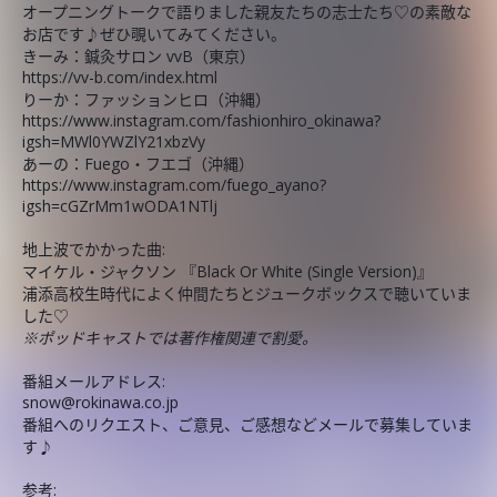
オープニングトークで語りました親友たちの志士たち♡の素敵な
お店です♪ぜひ覗いてみてください。
きーみ：鍼灸サロン vvB（東京）
https://vv-b.com/index.html
りーか：ファッションヒロ（沖縄）
https://www.instagram.com/fashionhiro_okinawa?
igsh=MWl0YWZlY21xbzVy
あーの：Fuego・フエゴ（沖縄）
https://www.instagram.com/fuego_ayano?
igsh=cGZrMm1wODA1NTlj
地上波でかかった曲:
マイケル・ジャクソン 『Black Or White (Single Version)』
浦添高校生時代によく仲間たちとジュークボックスで聴いていま
した♡
※ポッドキャストでは著作権関連で割愛。
番組メールアドレス:
snow@rokinawa.co.jp
番組へのリクエスト、ご意見、ご感想などメールで募集していま
す♪
参考: