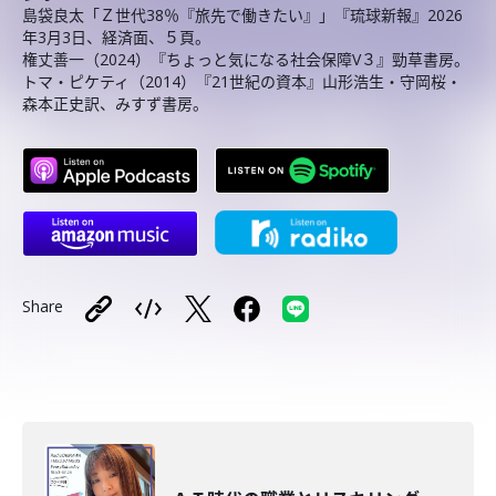
島袋良太「Ｚ世代38％『旅先で働きたい』」『琉球新報』2026
年3月3日、経済面、５頁。
権丈善一（2024）『ちょっと気になる社会保障V３』勁草書房。
トマ・ピケティ（2014）『21世紀の資本』山形浩生・守岡桜・
森本正史訳、みすず書房。
Share