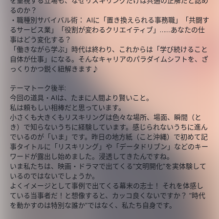
を重視する立場も、なぜリスキリングだけは共通の正解だと認め
るのか？
・職種別サバイバル術： AIに「置き換えられる事務職」「共闘す
るサービス業」「役割が変わるクリエイティブ」……あなたの仕
事はどう変化する？
「働きながら学ぶ」時代は終わり、これからは「学び続けること
自体が仕事」になる。そんなキャリアのパラダイムシフトを、ざ
っくりかつ鋭く紐解きます♪
テーマトーク後半:
今回の道具・AIは、たまに人間より賢いこと。
私は頼もしい相棒だと思っています。
小さくも大きくもリスキリングは色々な場所、場面、瞬間（と
き）で知らないうちに経験しています。感じられないうちに進ん
でいるのが「いま」です。昨日の地方紙（こと沖縄）で初めて記
事タイトルに「リスキリング」や「データドリブン」などのキー
ワードが露出し始めました。浸透してきたんですね。
いま私たちは、映画・ドラマで出てくる”文明開化”を実体験して
いるのではないでしょうか。
よくイメージとして事例で出てくる幕末の志士！ それを体感し
ている当事者だ！と想像すると、カッコ良くないですか？ ”時代
を動かすのは特別な誰か”ではなく、私たち自身です。