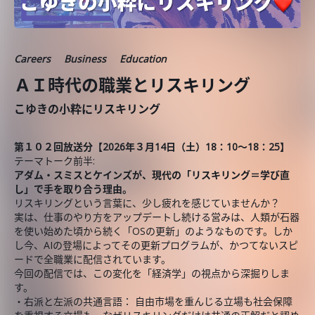
Careers
Business
Education
ＡＩ時代の職業とリスキリング
こゆきの小粋にリスキリング
第１０２回放送分【2026年３月14
日（土）18：10～18：25】
テーマトーク前半:
アダム・スミスとケインズが、現代の「リスキリング＝学び直
し」で手を取り合う理由。
リスキリングという言葉に、少し疲れを感じていませんか？
実は、仕事のやり方をアップデートし続ける営みは、人類が石器
を使い始めた頃から続く「OSの更新」のようなものです。しか
し今、AIの登場によってその更新プログラムが、かつてないスピ
ードで全職業に配信されています。
今回の配信では、この変化を「経済学」の視点から深掘りしま
す。
・右派と左派の共通言語： 自由市場を重んじる立場も社会保障