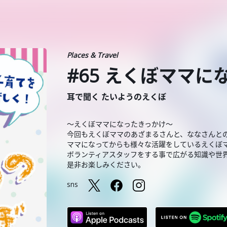
Places & Travel
#65 えくぼママ
耳で聞く たいようのえくぼ
〜えくぼママになったきっかけ〜
今回もえくぼママのあざまるさんと、ななさんと
ママになってからも様々な活躍をしているえくぼ
ボランティアスタッフをする事で広がる知識や世
是非お楽しみください。
sns