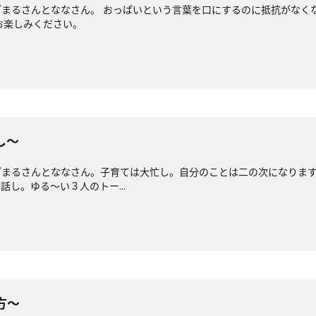
まるさんとななさん。 おっぱいという言葉を口にするのに抵抗がなく
お楽しみください。
し〜
ざまるさんとななさん。子育ては大忙し。自分のことは二の次になりま
し。ゆる〜い３人のトー...
方〜