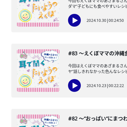
今回もえくぼママのあざまるさん
ダマ“子どもにも食べやすいレシピ
2024.10.30
|
00:24:50
#83 〜えくぼママの沖
今回はえくぼママのあざまるさん
ヤ“話しきれなかった色んなレシピ
2024.10.23
|
00:22:22
#82 〜“おっぱい“にま