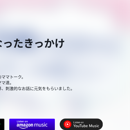
になったきっかけ
のママトーク。
ママ達。
界、刺激的なお話に元気をもらいました。