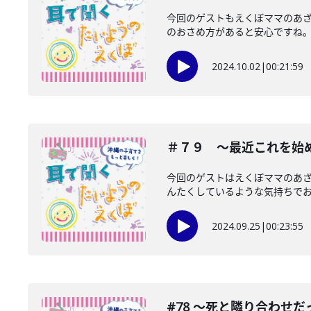
今回のゲストもえくぼママのあ
のおさめ方があると安心ですね。皆
2024.10.02
|
00:21:59
＃７９ 〜最近これを始
今回のゲストはえくぼママのあ
んたくしているような気持ちで
2024.09.25
|
00:23:55
#78 〜死と隣り合わせだ