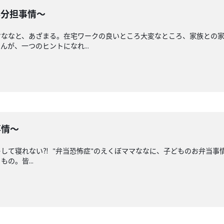
事分担事情〜
マななと、あざまる。在宅ワークの良いところ大変なところ、家族との
が、一つのヒントになれ...
事情〜
して寝れない⁈ "弁当恐怖症"のえくぼママななに、子どものお弁当事
の。皆...