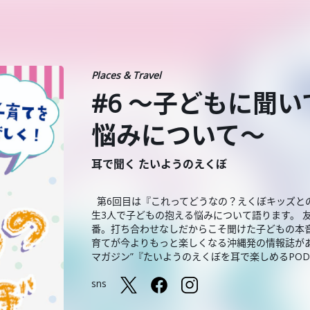
Places & Travel
#6 〜子どもに聞
悩みについて〜
耳で聞く たいようのえくぼ
第6回目は『これってどうなの？えくぼキッズとの
生3人で子どもの抱える悩みについて語ります。 
番。打ち合わせなしだからこそ聞けた子どもの本
育てが今よりもっと楽しくなる沖縄発の情報誌が
マガジン”『たいようのえくぼを耳で楽しめるPODC
sns