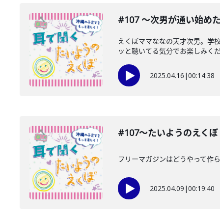
#107 〜次男が通い始
えくぼママななの天才次男。学
ッと聴いてる気分でお楽しみく
2025.04.16
|
00:14:38
#107〜たいようのえく
フリーマガジンはどうやって作ら
2025.04.09
|
00:19:40