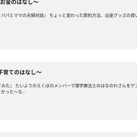
るお金のはなし〜
？パパとママの夫婦対談』 ちょっと変わった節約方法、出産グッズの買
と子育てのはなし〜
てみた』 たいようのえくぼのメンバーで理学療法士のはなのわさんをゲ
った〜な...