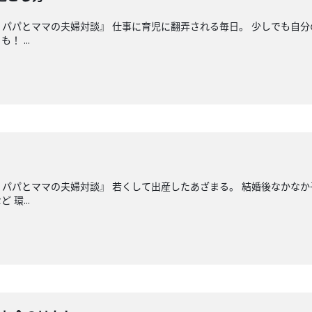
？パパとママの夫婦対談』 仕事に育児に翻弄される毎日。 少しでも自
 ...
？パパとママの夫婦対談』 若くして出産したあざまる。 結婚後なかな
環...