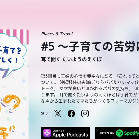
Places & Travel
#5 〜子育ての苦
耳で聞く たいようのえくぼ
第5回目も夫婦の心情を赤裸々に語る 『これって
ついて。 沖縄移住の夫婦(ごりらパパ＆ハレママ)
トーク。 ママが良いと泣かれるパパの気持ち。 
ります。 耳で聞くたいようのえくぼとは子育てが
な声から生まれたママたちがつくるフリーマガジン”
sns