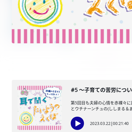
#5 〜子育ての苦労につ
第5回目も夫婦の心情を赤裸々に
とウチナーンチュの(ししまる＆あざ
2023.03.22
|
00:21:40