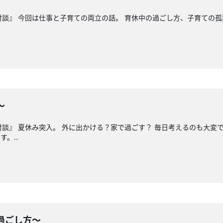
対談』 今回は仕事と子育ての両立の話。 育休中の過ごし方、子育ての孤
〜
対談』 夏休み突入。 外に出かける？家で過ごす？ 毎日考えるのも大変
。...
の過ごし方〜