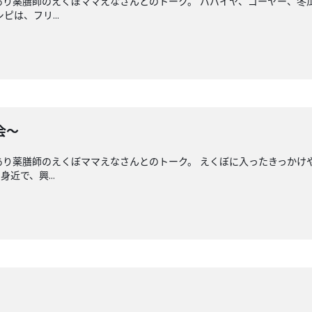
あり薬膳師のえくぼママえなさんとのトーク。 パパイヤ、ゴーヤー、
は、フリ...
会〜
あり薬膳師のえくぼママえなさんとのトーク。 えくぼに入ったきっかけ
近で、興...