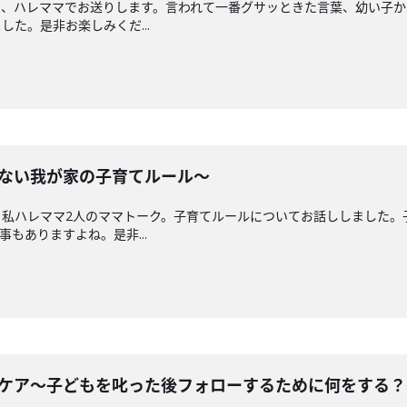
、ハレママでお送りします。言われて一番グサッときた言葉、幼い子か
た。是非お楽しみくだ...
れない我が家の子育てルール〜
と私ハレママ2人のママトーク。子育てルールについてお話ししました。
もありますよね。是非...
ルケア〜子どもを叱った後フォローするために何をする？