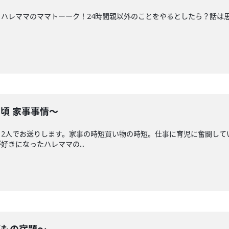
ハレママのママトーーク！24時間親以外のことをやるとしたら？話は思
の頃 家事事情〜
と2人でお送りします。家事の時短買い物の時短。仕事に育児に奮闘して
きになったハレママの...