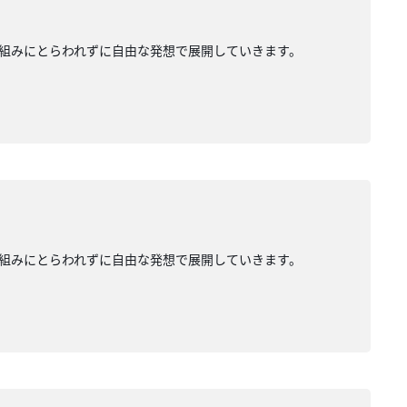
組みにとらわれずに自由な発想で展開していきます。
組みにとらわれずに自由な発想で展開していきます。