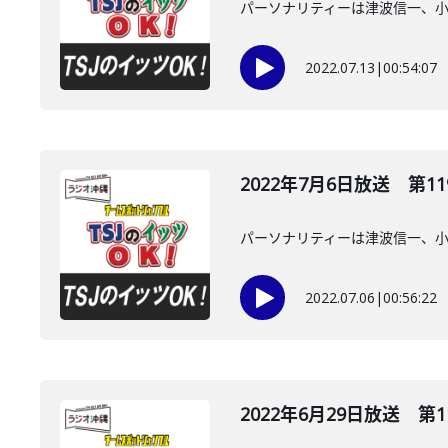
パーソナリティーは津波信一、
2022.07.13
|
00:54:07
2022年7月6日放送 第11
パーソナリティーは津波信一、
2022.07.06
|
00:56:22
2022年6月29日放送 第1