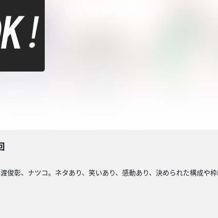
回
小渡俊彰、ナツコ。ネタあり、笑いあり、感動あり、決められた構成や枠