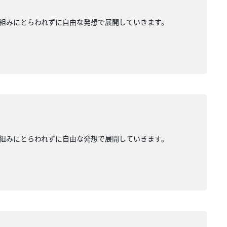
組みにとらわれずに自由な発想で展開していきます。
組みにとらわれずに自由な発想で展開していきます。