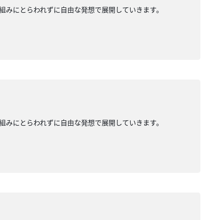
組みにとらわれずに自由な発想で展開していきます。
組みにとらわれずに自由な発想で展開していきます。