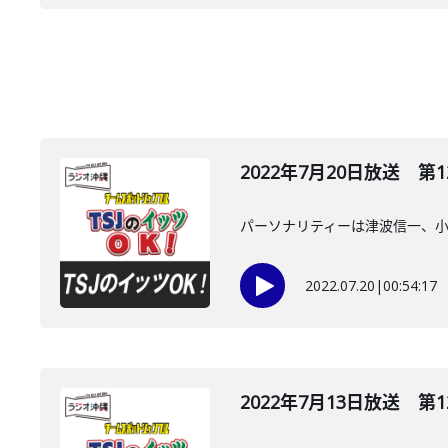
2022年7月20日放送 第1
パーソナリティーは津波信一、
2022.07.20
|
00:54:17
2022年7月13日放送 第1