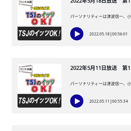
2022年5月18日放送 第1
パーソナリティーは津波信一、
2022.05.18
|
00:56:01
2022年5月11日放送 第1
パーソナリティーは津波信一、
2022.05.11
|
00:55:34