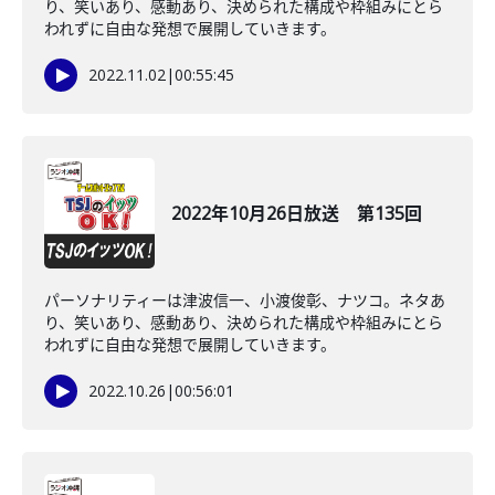
り、笑いあり、感動あり、決められた構成や枠組みにとら
われずに自由な発想で展開していきます。
2022.11.02
|
00:55:45
2022年10月26日放送 第135回
パーソナリティーは津波信一、小渡俊彰、ナツコ。ネタあ
り、笑いあり、感動あり、決められた構成や枠組みにとら
われずに自由な発想で展開していきます。
2022.10.26
|
00:56:01