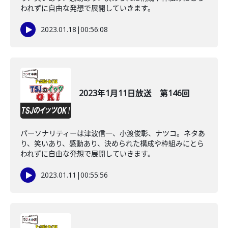
われずに自由な発想で展開していきます。
2023.01.18
|
00:56:08
2023年1月11日放送 第146回
パーソナリティーは津波信一、小渡俊彰、ナツコ。ネタあ
り、笑いあり、感動あり、決められた構成や枠組みにとら
われずに自由な発想で展開していきます。
2023.01.11
|
00:55:56