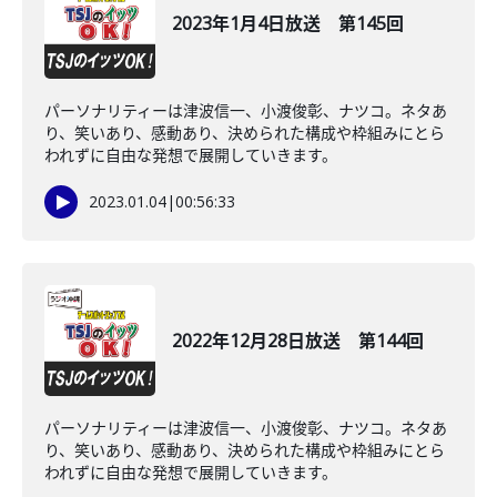
2023年1月4日放送 第145回
パーソナリティーは津波信一、小渡俊彰、ナツコ。ネタあ
り、笑いあり、感動あり、決められた構成や枠組みにとら
われずに自由な発想で展開していきます。
2023.01.04
|
00:56:33
2022年12月28日放送 第144回
パーソナリティーは津波信一、小渡俊彰、ナツコ。ネタあ
り、笑いあり、感動あり、決められた構成や枠組みにとら
われずに自由な発想で展開していきます。