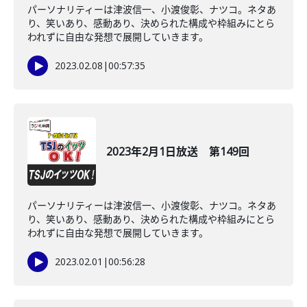
パーソナリティーは津波信一、小渡俊彰、ナツコ。ネタあ
り、笑いあり、感動あり、決められた構成や枠組みにとら
われずに自由な発想で展開していきます。
2023.02.08
|
00:57:35
2023年2月1日放送 第149回
パーソナリティーは津波信一、小渡俊彰、ナツコ。ネタあ
り、笑いあり、感動あり、決められた構成や枠組みにとら
われずに自由な発想で展開していきます。
2023.02.01
|
00:56:28