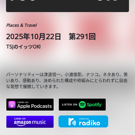
Places & Travel
2025年10月22日 第291回
TSJのイッツOK!
パーソナリティーは津波信一、小渡俊彰、ナツコ。ネタあり、笑
いあり、感動あり、決められた構成や枠組みにとらわれずに自由
な発想で展開していきます。