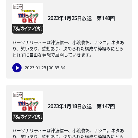
2023年1月25日放送 第148回
パーソナリティーは津波信一、小渡俊彰、ナツコ。ネタあ
り、笑いあり、感動あり、決められた構成や枠組みにとら
われずに自由な発想で展開していきます。
2023.01.25
|
00:55:54
2023年1月18日放送 第147回
パーソナリティーは津波信一、小渡俊彰、ナツコ。ネタあ
り、笑いあり、感動あり、決められた構成や枠組みにとら