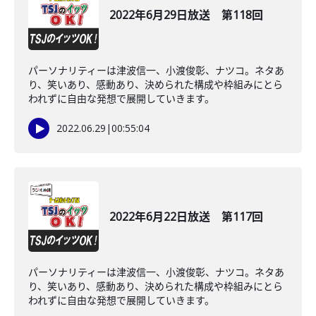
2022年6月29日放送 第118回
パーソナリティーは津波信一、小渡俊彰、ナツコ。ネタあ
り、笑いあり、感動あり、決められた構成や枠組みにとら
われずに自由な発想で展開していきます。
2022.06.29
|
00:55:04
2022年6月22日放送 第117回
パーソナリティーは津波信一、小渡俊彰、ナツコ。ネタあ
り、笑いあり、感動あり、決められた構成や枠組みにとら
われずに自由な発想で展開していきます。