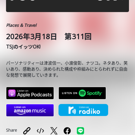
Places & Travel
2026年3月18日 第311回
TSJのイッツOK!
パーソナリティーは津波信一、小渡俊彰、ナツコ。ネタあり、笑
いあり、感動あり、決められた構成や枠組みにとらわれずに自由
な発想で展開していきます。
Share