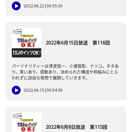
2022.06.22
|
00:55:30
2022年6月15日放送 第116回
パーソナリティーは津波信一、小渡俊彰、ナツコ。ネタあ
り、笑いあり、感動あり、決められた構成や枠組みにとら
われずに自由な発想で展開していきます。
2022.06.15
|
00:54:30
2022年6月8日放送 第115回