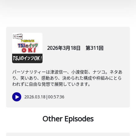
2026年3月18日 第311回
パーソナリティーは津波信一、小渡俊彰、ナツコ。ネタあ
り、笑いあり、感動あり、決められた構成や枠組みにとら
われずに自由な発想で展開していきます。
2026.03.18
|
00:57:36
Other Episodes