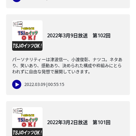
2022年3月9日放送 第102回
パーソナリティーは津波信一、小渡俊彰、ナツコ。ネタあ
り、笑いあり、感動あり、決められた構成や枠組みにとら
われずに自由な発想で展開していきます。
2022.03.09
|
00:55:15
2022年3月2日放送 第101回