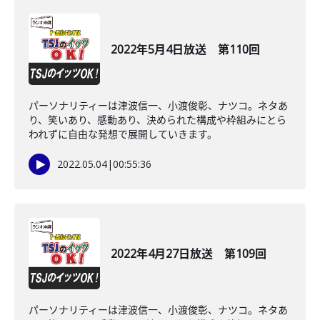
2022年5月4日放送 第110回
パーソナリティーは津波信一、小渡俊彰、ナツコ。ネタあ
り、笑いあり、感動あり、決められた構成や枠組みにとら
われずに自由な発想で展開していきます。
2022.05.04
|
00:55:36
2022年4月27日放送 第109回
パーソナリティーは津波信一、小渡俊彰、ナツコ。ネタあ