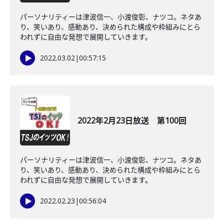
パーソナリティーは津波信一、小渡俊彰、ナツコ。ネタあ
り、笑いあり、感動あり、決められた構成や枠組みにとら
われずに自由な発想で展開していきます。
2022.03.02
|
00:57:15
2022年2月23日放送 第100回
パーソナリティーは津波信一、小渡俊彰、ナツコ。ネタあ
り、笑いあり、感動あり、決められた構成や枠組みにとら
われずに自由な発想で展開していきます。
2022.02.23
|
00:56:04