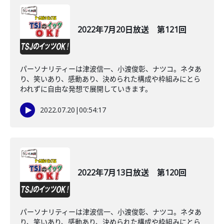
2022年7月20日放送 第121回
パーソナリティーは津波信一、小渡俊彰、ナツコ。ネタあ
り、笑いあり、感動あり、決められた構成や枠組みにとら
われずに自由な発想で展開していきます。
2022.07.20
|
00:54:17
2022年7月13日放送 第120回
パーソナリティーは津波信一、小渡俊彰、ナツコ。ネタあ
り、笑いあり、感動あり、決められた構成や枠組みにとら