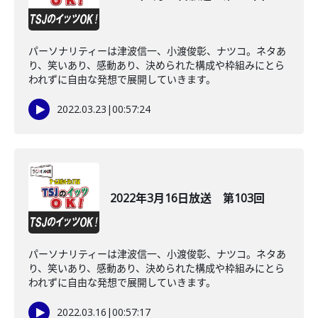
パーソナリティーは津波信一、小渡俊彰、ナツコ。ネタあ
り、笑いあり、感動あり、決められた構成や枠組みにとら
われずに自由な発想で展開していきます。
2022.03.23
|
00:57:24
2022年3月16日放送 第103回
パーソナリティーは津波信一、小渡俊彰、ナツコ。ネタあ
り、笑いあり、感動あり、決められた構成や枠組みにとら
われずに自由な発想で展開していきます。
2022.03.16
|
00:57:17