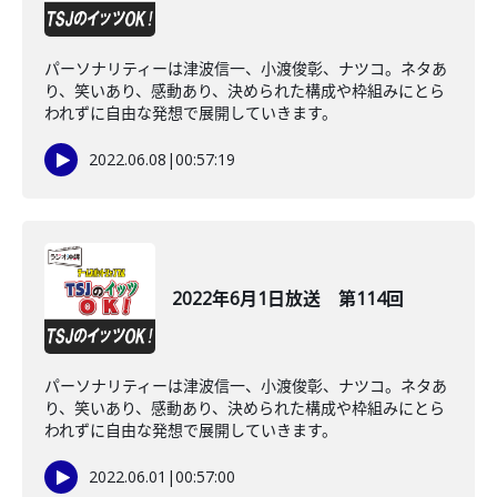
パーソナリティーは津波信一、小渡俊彰、ナツコ。ネタあ
り、笑いあり、感動あり、決められた構成や枠組みにとら
われずに自由な発想で展開していきます。
2022.06.08
|
00:57:19
2022年6月1日放送 第114回
パーソナリティーは津波信一、小渡俊彰、ナツコ。ネタあ
り、笑いあり、感動あり、決められた構成や枠組みにとら
われずに自由な発想で展開していきます。
2022.06.01
|
00:57:00