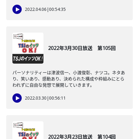
2022.04.06
|
00:54:35
2022年3月30日放送 第105回
パーソナリティーは津波信一、小渡俊彰、ナツコ。ネタあ
り、笑いあり、感動あり、決められた構成や枠組みにとら
われずに自由な発想で展開していきます。
2022.03.30
|
00:56:11
2022年3月23日放送 第104回