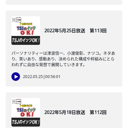
2022年5月25日放送 第113回
パーソナリティーは津波信一、小渡俊彰、ナツコ。ネタあ
り、笑いあり、感動あり、決められた構成や枠組みにとら
われずに自由な発想で展開していきます。
2022.05.25
|
00:56:01
2022年5月18日放送 第112回