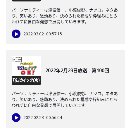
パーソナリティーは津波信一、小渡俊彰、ナツコ。ネタあ
り、笑いあり、感動あり、決められた構成や枠組みにとら
われずに自由な発想で展開していきます。
2022.03.02
|
00:57:15
2022年2月23日放送 第100回
パーソナリティーは津波信一、小渡俊彰、ナツコ。ネタあ
り、笑いあり、感動あり、決められた構成や枠組みにとら
われずに自由な発想で展開していきます。
2022.02.23
|
00:56:04