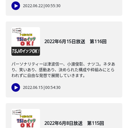
2022.06.22
|
00:55:30
2022年6月15日放送 第116回
パーソナリティーは津波信一、小渡俊彰、ナツコ。ネタあ
り、笑いあり、感動あり、決められた構成や枠組みにとら
われずに自由な発想で展開していきます。
2022.06.15
|
00:54:30
2022年6月8日放送 第115回