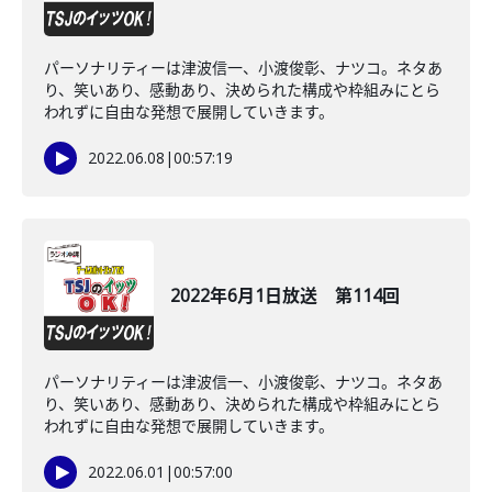
パーソナリティーは津波信一、小渡俊彰、ナツコ。ネタあ
り、笑いあり、感動あり、決められた構成や枠組みにとら
われずに自由な発想で展開していきます。
2022.06.08
|
00:57:19
2022年6月1日放送 第114回
パーソナリティーは津波信一、小渡俊彰、ナツコ。ネタあ
り、笑いあり、感動あり、決められた構成や枠組みにとら
われずに自由な発想で展開していきます。
2022.06.01
|
00:57:00