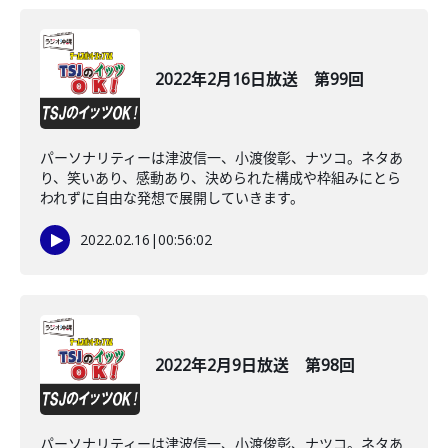
2022年2月16日放送 第99回
パーソナリティーは津波信一、小渡俊彰、ナツコ。ネタあ
り、笑いあり、感動あり、決められた構成や枠組みにとら
われずに自由な発想で展開していきます。
2022.02.16
|
00:56:02
2022年2月9日放送 第98回
パーソナリティーは津波信一、小渡俊彰、ナツコ。ネタあ