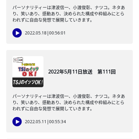
パーソナリティーは津波信一、小渡俊彰、ナツコ。ネタあ
り、笑いあり、感動あり、決められた構成や枠組みにとら
われずに自由な発想で展開していきます。
2022.05.18
|
00:56:01
2022年5月11日放送 第111回
パーソナリティーは津波信一、小渡俊彰、ナツコ。ネタあ
り、笑いあり、感動あり、決められた構成や枠組みにとら
われずに自由な発想で展開していきます。
2022.05.11
|
00:55:34