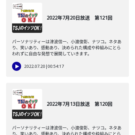
2022年7月20日放送 第121回
パーソナリティーは津波信一、小渡俊彰、ナツコ。ネタあ
り、笑いあり、感動あり、決められた構成や枠組みにとら
われずに自由な発想で展開していきます。
2022.07.20
|
00:54:17
2022年7月13日放送 第120回
パーソナリティーは津波信一、小渡俊彰、ナツコ。ネタあ
り、笑いあり、感動あり、決められた構成や枠組みにとら