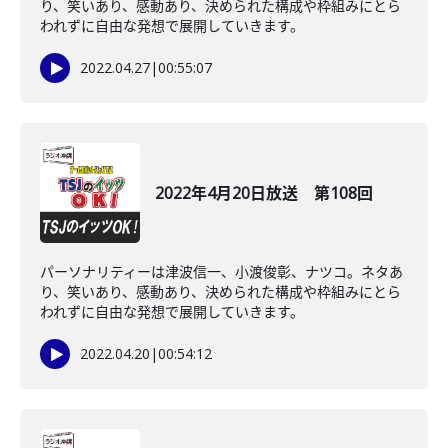
り、笑いあり、感動あり、決められた構成や枠組みにとら
われずに自由な発想で展開していきます。
2022.04.27
|
00:55:07
2022年4月20日放送 第108回
パーソナリティーは津波信一、小渡俊彰、ナツコ。ネタあ
り、笑いあり、感動あり、決められた構成や枠組みにとら
われずに自由な発想で展開していきます。
2022.04.20
|
00:54:12