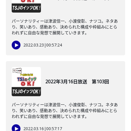
パーソナリティーは津波信一、小渡俊彰、ナツコ。ネタあ
り、笑いあり、感動あり、決められた構成や枠組みにとら
われずに自由な発想で展開していきます。
2022.03.23
|
00:57:24
2022年3月16日放送 第103回
パーソナリティーは津波信一、小渡俊彰、ナツコ。ネタあ
り、笑いあり、感動あり、決められた構成や枠組みにとら
われずに自由な発想で展開していきます。
2022.03.16
|
00:57:17