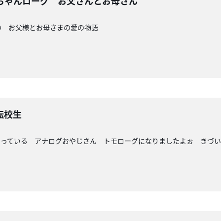
ちゃんローグ お父さんとお母さん
の お父様とお母さまの愛の物語
転校生
さっている アナログおやじさん トモローグになりましたよぉ きづ