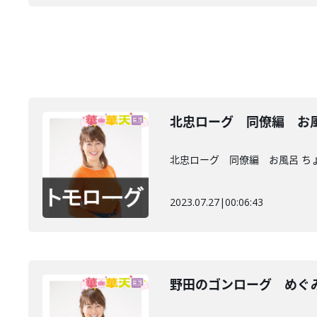
北忠ローグ 同僚編 お
北忠ローグ 同僚編 お風呂 ち
2023.07.27
|
00:06:43
野田のゴンローグ めぐ