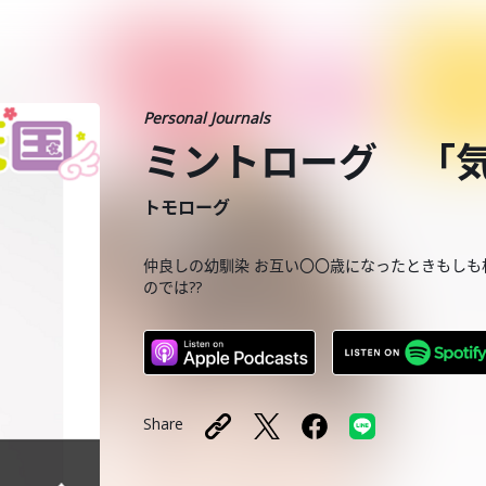
Personal Journals
ミントローグ 「
トモローグ
仲良しの幼馴染 お互い〇〇歳になったときもしも
のでは??
Share