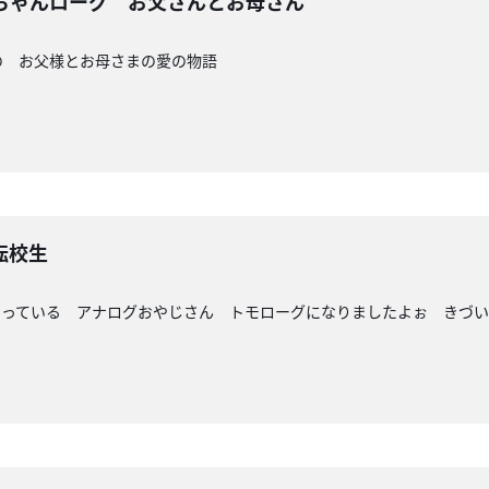
ちゃんローグ お父さんとお母さん
の お父様とお母さまの愛の物語
転校生
さっている アナログおやじさん トモローグになりましたよぉ きづ