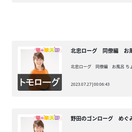
北忠ローグ 同僚編 お
北忠ローグ 同僚編 お風呂 ち
2023.07.27
|
00:06:43
野田のゴンローグ めぐ