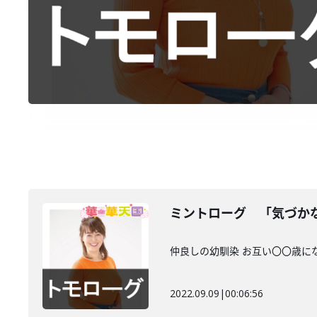
ミントローグ 「気づか
仲良しの幼馴染 お互い〇〇歳に
2022.09.09
|
00:06:56