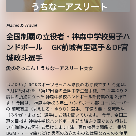
Places & Travel
全国制覇の立役者・神森中学校男子ハ
ンドボール GK前城有里選手＆DF宮
城政斗選手
愛のぞっこん！うちなーアスリート☆☆
はいたい♪ ROKスポーツぞっこん隊長の 杉原愛です！ 今週は、
３月に行われた 「第17回春の全国中学生選手権」で ４年ぶり２
度目の頂点に立った 神森中学校ハンドボール部特集の第２弾で
す！ 今回は、 神森中学校３年生 ハンドボール部 ゴールキーパー
の 前城有里（まえしろ・ゆうり）選手、 守備の要・ 宮城政斗
（みやぎ・まさと）選手に お話を聞いています。 今年、全国三
冠を目指す 神森中学校ハンドボール部の強さの源である 頼もし
い守備陣のお声を お届けします!! 注：著作権等の関係で、 番組
BGM・テーマ曲などは 実際の放送のものとは異なるものを使用