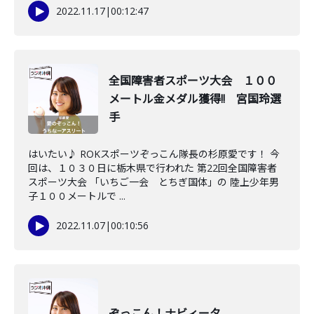
2022.11.17
|
00:12:47
全国障害者スポーツ大会 １００
メートル金メダル獲得!! 宮国玲選
手
はいたい♪ ROKスポーツぞっこん隊長の杉原愛です！ 今
回は、１０３０日に栃木県で行われた 第22回全国障害者
スポーツ大会 「いちご一会 とちぎ国体」の 陸上少年男
子１００メートルで ...
2022.11.07
|
00:10:56
ぞっこん！ナビィータ