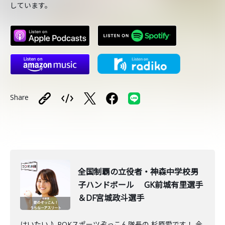
しています。
Share
全国制覇の立役者・神森中学校男
子ハンドボール GK前城有里選手
＆DF宮城政斗選手
はいたい♪ ROKスポーツぞっこん隊長の 杉原愛です！ 今