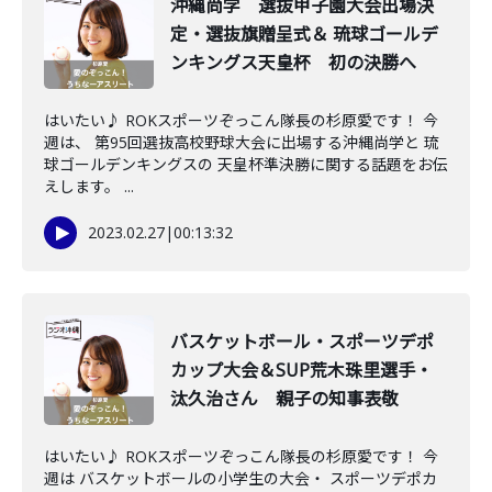
沖縄尚学 選抜甲子園大会出場決
定・選抜旗贈呈式＆ 琉球ゴールデ
ンキングス天皇杯 初の決勝へ
はいたい♪ ROKスポーツぞっこん隊長の杉原愛です！ 今
週は、 第95回選抜高校野球大会に出場する沖縄尚学と 琉
球ゴールデンキングスの 天皇杯準決勝に関する話題をお伝
えします。 ...
2023.02.27
|
00:13:32
バスケットボール・スポーツデポ
カップ大会＆SUP荒木珠里選手・
汰久治さん 親子の知事表敬
はいたい♪ ROKスポーツぞっこん隊長の杉原愛です！ 今
週は バスケットボールの小学生の大会・ スポーツデポカ