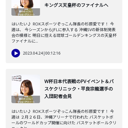
キングス天皇杯のファイナルへ
はいたい♪ ROKスポーツぞっこん隊長の杉原愛です！ 今
週は、 今シーズンからJFLに参入する 沖縄SVの新体制発表
会の模様と 明日に控える琉球ゴールデンキングスの天皇杯
ファイナルに...
2023.04.24
|
00:12:16
W杯日本代表戦のPVイベント＆バ
スケクリニック・平良宗龍選手の
入団記者会見
はいたい♪ ROKスポーツぞっこん隊長の杉原愛です！ 今
週は ２月２６日、沖縄アリーナで行われた バスケットボ
ールのワールドカップ開催に向けた バスケットボールクリ