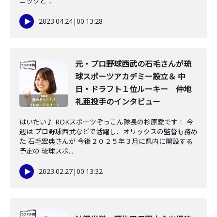
ニックと ...
2023.04.24
|
00:13:28
元・プロ野球西武の石毛さんが琉
球スポーツアカデミー設立＆ 中
日・ドラフト１位ルーキー 仲地
礼亜投手のインタビュー
はいたい♪ ROKスポーツぞっこん隊長の杉原愛です！ 今
週は プロ野球西武などで活躍し、オリックスの監督も務め
た 石毛宏典さんが 今後２０２５年３月に県内に開設する
予定の 琉球スポ...
2023.02.27
|
00:13:32