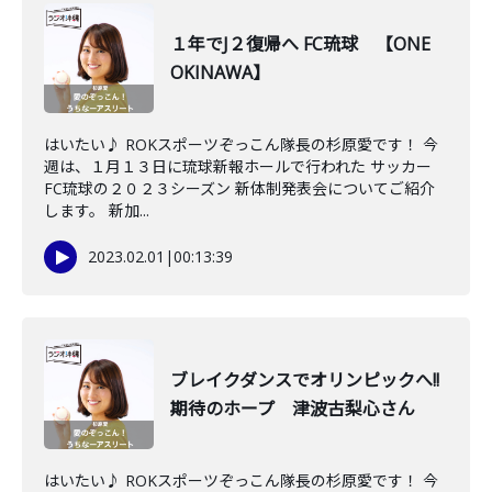
１年でJ２復帰へ FC琉球 【ONE
OKINAWA】
はいたい♪ ROKスポーツぞっこん隊長の杉原愛です！ 今
週は、１月１３日に琉球新報ホールで行われた サッカー
FC琉球の２０２３シーズン 新体制発表会についてご紹介
します。 新加...
2023.02.01
|
00:13:39
ブレイクダンスでオリンピックへ!!
期待のホープ 津波古梨心さん
はいたい♪ ROKスポーツぞっこん隊長の杉原愛です！ 今