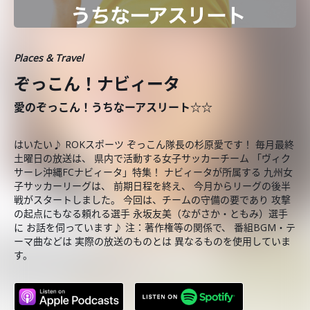
Places & Travel
ぞっこん！ナビィータ
愛のぞっこん！うちなーアスリート☆☆
はいたい♪ ROKスポーツ ぞっこん隊長の杉原愛です！ 毎月最終
土曜日の放送は、 県内で活動する女子サッカーチーム 「ヴィク
サーレ沖縄FCナビィータ」特集！ ナビィータが所属する 九州女
子サッカーリーグは、 前期日程を終え、 今月からリーグの後半
戦がスタートしました。 今回は、チームの守備の要であり 攻撃
の起点にもなる頼れる選手 永坂友美（ながさか・ともみ）選手
に お話を伺っています♪ 注：著作権等の関係で、 番組BGM・テ
ーマ曲などは 実際の放送のものとは 異なるものを使用していま
す。