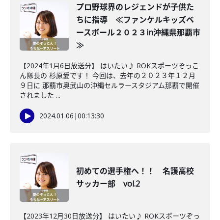
プロ野球界のレジェンドが子供た
ちに指導 ≪ファンケルキッズベ
ースボール２０２３in沖縄県那覇市
≫
【2024年1月6日放送分】 はいたい♪ ROKスポーツぞっこ
ん隊長の 杉原愛です！ 今回は、去年の２０２３年１２月
９日に 那覇市奥武山の沖縄セルラースタジアム那覇で開催
されました ...
2024.01.06
|
00:13:30
初めての選手権へ！！ 名護高校
サッカー部 vol.2
【2023年12月30日放送分】 はいたい♪ ROKスポーツぞっ