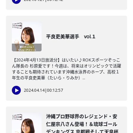
平良吏美華選手 vol.１
【2024年4月13日放送分】はいたい♪ROKスポーツぞっこ
ん隊長の 杉原愛です！今週は、将来はオリンピックで活躍
することも期待されています沖縄水泳界のホープ、高校１
年生の平良吏美華（たいら・りみか）...
2024.04.14
|
00:12:57
沖縄プロ野球界のレジェンド・安
仁屋宗八さん登場！＆琉球ゴール
デンキングス 京都戦そして天皇杯