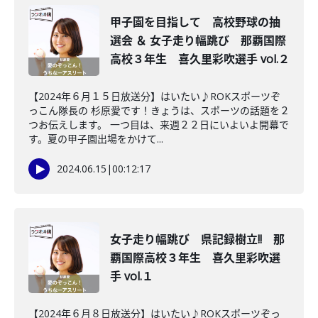
甲子園を目指して 高校野球の抽
選会 ＆ 女子走り幅跳び 那覇国際
高校３年生 喜久里彩吹選手 vol.２
【2024年６月１５日放送分】はいたい♪ROKスポーツぞ
っこん隊長の 杉原愛です！きょうは、スポーツの話題を２
つお伝えします。 一つ目は、来週２２日にいよいよ開幕で
す。夏の甲子園出場をかけて...
2024.06.15
|
00:12:17
女子走り幅跳び 県記録樹立!! 那
覇国際高校３年生 喜久里彩吹選
手 vol.１
【2024年６月８日放送分】はいたい♪ROKスポーツぞっ