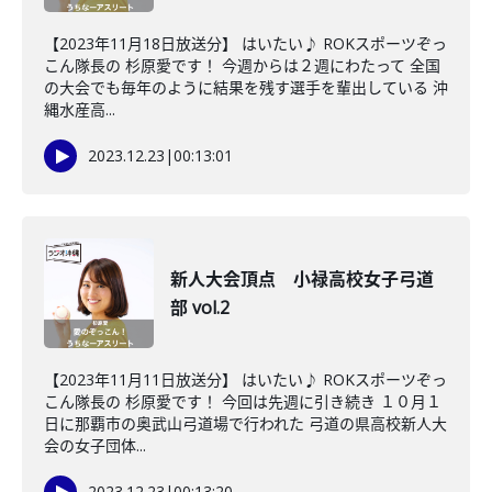
【2023年11月18日放送分】 はいたい♪ ROKスポーツぞっ
こん隊長の 杉原愛です！ 今週からは２週にわたって 全国
の大会でも毎年のように結果を残す選手を輩出している 沖
縄水産高...
2023.12.23
|
00:13:01
新人大会頂点 小禄高校女子弓道
部 vol.2
【2023年11月11日放送分】 はいたい♪ ROKスポーツぞっ
こん隊長の 杉原愛です！ 今回は先週に引き続き １０月１
日に那覇市の奥武山弓道場で行われた 弓道の県高校新人大
会の女子団体...
2023.12.23
|
00:13:20