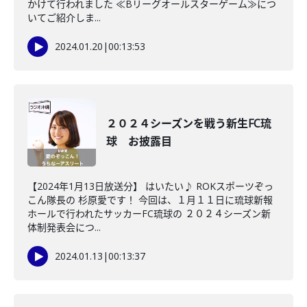
かけて行われました ≪Bリーグオールスターゲーム≫につ
いてご紹介しま...
2024.01.20
|
00:13:53
２０２４シーズンを戦う新生FC琉
球 お披露目
【2024年1月13日放送分】 はいたい♪ ROKスポーツぞっ
こん隊長の 杉原愛です！ 今回は、１月１１日に琉球新報
ホールで行われたサッカーFC琉球の ２０２４シーズン新
体制発表会につ...
2024.01.13
|
00:13:37