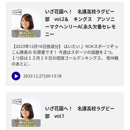
いざ花園へ！ 名護高校ラグビー
部 vol.2＆ キングス アンソニ
ーマクヘンリーAC永久欠番セレモ
ニー
【2023年12月16日放送分】 はいたい♪ ROKスポーツぞっ
こん隊長の 杉原愛です！ 今週はスポーツの話題を２つ。
１つ目は１２月１０日の琉球ゴールデンキングス、 信州戦
のあとに...
2023.12.27
|
00:13:18
いざ花園へ！ 名護高校ラグビー
部 vol.1