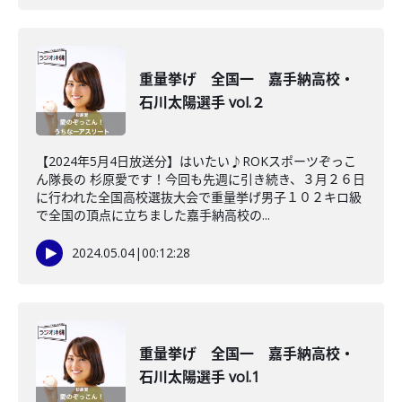
重量挙げ 全国一 嘉手納高校・
石川太陽選手 vol.２
【2024年5月4日放送分】はいたい♪ROKスポーツぞっこ
ん隊長の 杉原愛です！今回も先週に引き続き、３月２６日
に行われた全国高校選抜大会で重量挙げ男子１０２キロ級
で全国の頂点に立ちました嘉手納高校の...
2024.05.04
|
00:12:28
重量挙げ 全国一 嘉手納高校・
石川太陽選手 vol.1