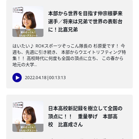
本部から世界を目指す仲宗根夢来
選手／将来は兄弟で世界の表彰台
に！比嘉兄弟
はいたい♪ ROKスポーツぞっこん隊長の 杉原愛です！ 今
週も、先週に引き続き、 本部からウエイトリフティング特
集！！ 高校時代に何度も全国の頂点に立ち、 この春から
地元の大学...
2022.04.18
|
00:13:13
日本高校新記録を樹立して全国の
頂点に！！ 重量挙げ 本部高
校 比嘉成さん