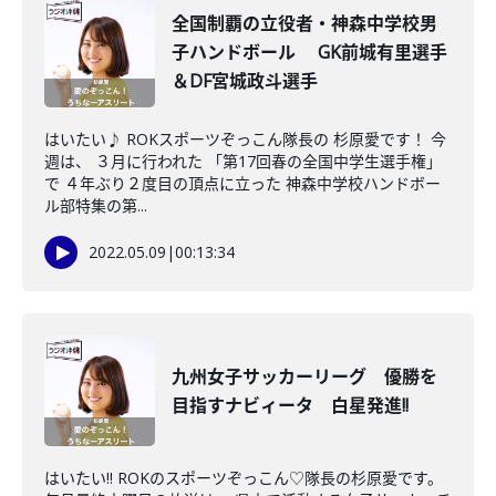
全国制覇の立役者・神森中学校男
子ハンドボール GK前城有里選手
＆DF宮城政斗選手
はいたい♪ ROKスポーツぞっこん隊長の 杉原愛です！ 今
週は、 ３月に行われた 「第17回春の全国中学生選手権」
で ４年ぶり２度目の頂点に立った 神森中学校ハンドボー
ル部特集の第...
2022.05.09
|
00:13:34
九州女子サッカーリーグ 優勝を
目指すナビィータ 白星発進!!
はいたい!! ROKのスポーツぞっこん♡隊長の杉原愛です。