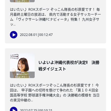
はいたい♪ ROKスポーツ ぞっこん隊長の杉原愛です！ 毎
月最終土曜日の放送は、 県内で活動する女子サッカーチー
ム 「ヴィクサーレ沖縄FCナビィータ」特集！ 九州女子サ
ッ...
2022.08.01
|
00:12:47
いよいよ沖縄代表校が決定!! 決勝
戦ダイジェスト
はいたい♪ ROKスポーツぞっこん隊長の杉原愛です！ 今
回は、 甲子園への切符を懸けて争われた 「第１０４回全
国高等学校 野球選手権沖縄大会」の 決勝戦の模様を 当日
の実況中継の...
2022.07.25
|
00:10:21