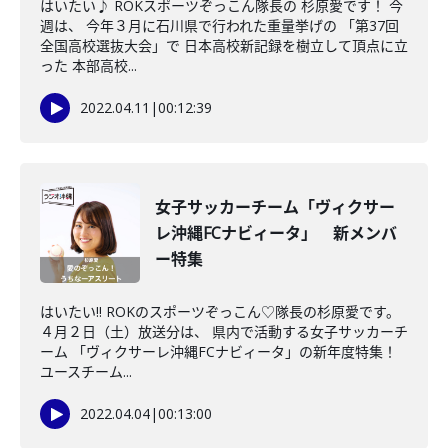
はいたい♪ ROKスポーツぞっこん隊長の 杉原愛です！ 今
週は、 今年３月に石川県で行われた重量挙げの 「第37回
全国高校選抜大会」で 日本高校新記録を樹立して頂点に立
った 本部高校...
2022.04.11
|
00:12:39
女子サッカーチーム「ヴィクサー
レ沖縄FCナビィータ」 新メンバ
ー特集
はいたい!! ROKのスポーツぞっこん♡隊長の杉原愛です。
４月２日（土）放送分は、 県内で活動する女子サッカーチ
ーム 「ヴィクサーレ沖縄FCナビィータ」の新年度特集！
ユースチーム...
2022.04.04
|
00:13:00