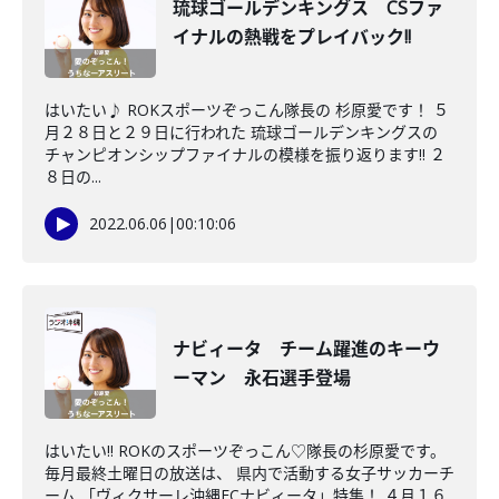
琉球ゴールデンキングス CSファ
イナルの熱戦をプレイバック!!
はいたい♪ ROKスポーツぞっこん隊長の 杉原愛です！ ５
月２８日と２９日に行われた 琉球ゴールデンキングスの
チャンピオンシップファイナルの模様を振り返ります!! ２
８日の...
2022.06.06
|
00:10:06
ナビィータ チーム躍進のキーウ
ーマン 永石選手登場
はいたい!! ROKのスポーツぞっこん♡隊長の杉原愛です。
毎月最終土曜日の放送は、 県内で活動する女子サッカーチ
ーム 「ヴィクサーレ沖縄FCナビィータ」特集！ ４月１６