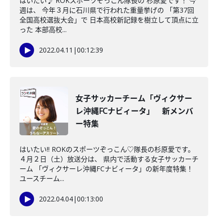
はいたい♪ ROKスポーツぞっこん隊長の 杉原愛です！ 今
週は、 今年３月に石川県で行われた重量挙げの 「第37回
全国高校選抜大会」で 日本高校新記録を樹立して頂点に立
った 本部高校...
2022.04.11
|
00:12:39
女子サッカーチーム「ヴィクサー
レ沖縄FCナビィータ」 新メンバ
ー特集
はいたい!! ROKのスポーツぞっこん♡隊長の杉原愛です。
４月２日（土）放送分は、 県内で活動する女子サッカーチ
ーム 「ヴィクサーレ沖縄FCナビィータ」の新年度特集！
ユースチーム...
2022.04.04
|
00:13:00