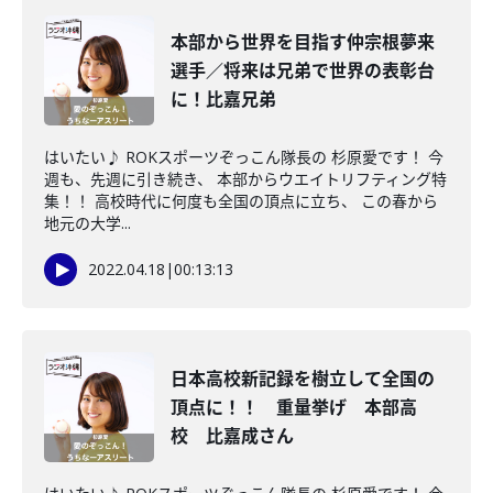
本部から世界を目指す仲宗根夢来
選手／将来は兄弟で世界の表彰台
に！比嘉兄弟
はいたい♪ ROKスポーツぞっこん隊長の 杉原愛です！ 今
週も、先週に引き続き、 本部からウエイトリフティング特
集！！ 高校時代に何度も全国の頂点に立ち、 この春から
地元の大学...
2022.04.18
|
00:13:13
日本高校新記録を樹立して全国の
頂点に！！ 重量挙げ 本部高
校 比嘉成さん