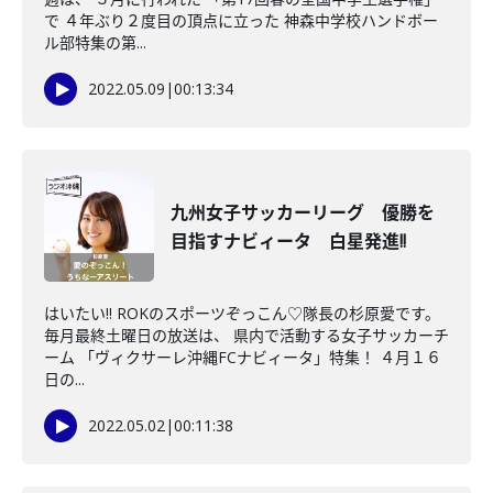
で ４年ぶり２度目の頂点に立った 神森中学校ハンドボー
ル部特集の第...
2022.05.09
|
00:13:34
九州女子サッカーリーグ 優勝を
目指すナビィータ 白星発進!!
はいたい!! ROKのスポーツぞっこん♡隊長の杉原愛です。
毎月最終土曜日の放送は、 県内で活動する女子サッカーチ
ーム 「ヴィクサーレ沖縄FCナビィータ」特集！ ４月１６
日の...
2022.05.02
|
00:11:38