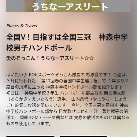
Places & Travel
全国V！目指すは全国三冠 神森中学
校男子ハンドボール
愛のぞっこん！うちなーアスリート☆☆
はいたい♪ ROKスポーツぞっこん隊長の 杉原愛です！ 今週は、
３月に行われた 「第17回春の全国中学生選手権」で ４年ぶり２
度目の頂点に立った 神森中学校ハンドボール部を紹介します！
初回は、 神森中学校３年生 ハンドボール部主将の 新垣瑛太郎
（あらかき・えいたろう）選手、 山内昌悟（やまうち・しょう
ご）監督にお話を聞いています。 今年、全国三冠を目指す 神森
中学校ハンドボール部から 目が離せません!!!! 注：著作権等の関
係で、 番組BGM・テーマ曲などは 実際の放送のものとは異なる
ものを使用しています。