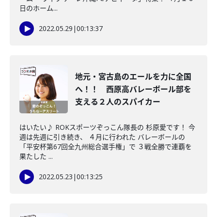
日のホーム...
2022.05.29
|
00:13:37
地元・宮古島のエールを力に全国
へ！！ 西原高バレーボール部を
支える２人のスパイカー
はいたい♪ ROKスポーツぞっこん隊長の 杉原愛です！ 今
週は先週に引き続き、 ４月に行われた バレーボールの
「平安杯第67回全九州総合選手権」で ３戦全勝で連覇を
果たした ...
2022.05.23
|
00:13:25