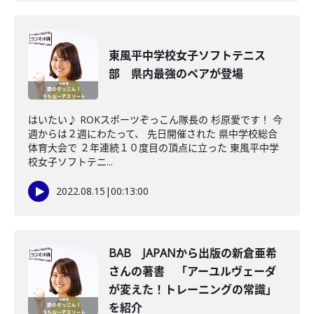
東風平中学校女子ソフトテニス
部 県内最強のペアが登場
はいたい♪ ROKスポーツぞっこん隊長の 杉原愛です！ 今
週からは２週にわたって、 先日開催された 県中学校総合
体育大会で ２年連続１０度目の頂点に立った 東風平中学
校女子ソフトテニ...
2022.08.15
|
00:13:00
BAB JAPANから出版の新倉亜希
さんの著書 「アーユルヴェーダ
が変えた！トレーニングの常識」
を紹介