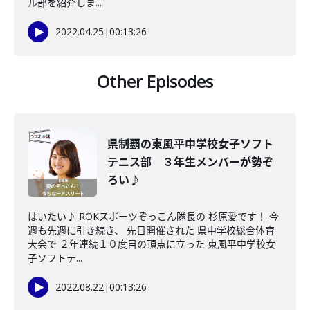
ル部を紹介しま...
2022.04.25
|
00:13:26
Other Episodes
県制覇の東風平中学校女子ソフト
テニス部 ３年生メンバーが勢ぞ
ろい♪
はいたい♪ ROKスポーツぞっこん隊長の 杉原愛です！ 今
週も先週に引き続き、 先日開催された 県中学校総合体育
大会で ２年連続１０度目の頂点に立った 東風平中学校女
子ソフトテ...
2022.08.22
|
00:13:26