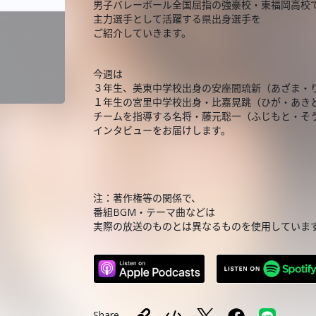
男子バレーボール全国屈指の強豪校・東福岡高校
主力選手として活躍する県出身選手を
ご紹介していきます。
今週は
３年生、美東中学校出身の安座間琉新（あざま・
１年生の宮里中学校出身・比嘉晃跳（ひが・あき
チームを指導する名将・藤元聡一（ふじもと・そ
インタビューをお届けします。
注：著作権等の関係で、
番組BGM・テーマ曲などは
実際の放送のものとは異なるものを使用していま
Share