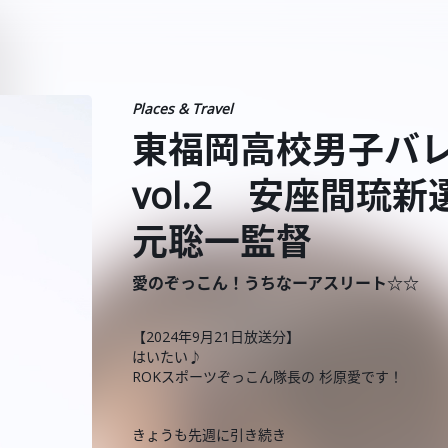
Places & Travel
東福岡高校男子バレ
vol.2 安座間琉
元聡一監督
愛のぞっこん！うちなーアスリート☆☆
【2024年9月21日放送分】
はいたい♪
ROKスポーツぞっこん隊長の 杉原愛です！
きょうも先週に引き続き