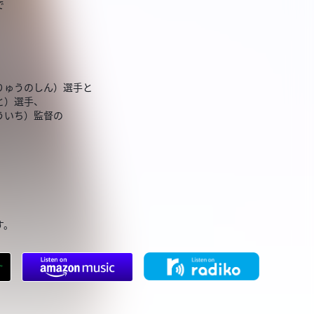
で
りゅうのしん）選手と
と）選手、
ういち）監督の
す。