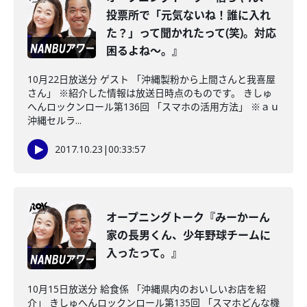
投票所で「元気ないね！誰に入れ
た？」って聞かれたって(笑)。対応
困るよね～。』
10月22日放送分 ゲスト 「沖縄製粉から上間さんと我喜屋
さん」 ※紹介した情報は放送日時点のものです。 きしゅ
へんロックンロール第136回 「スマホの活用方法」 ※ａｕ
沖縄セルラ...
2017.10.23
|
00:33:57
オープニングトーク『みーかーん
家の長男くん、少年野球チームに
入ったって。』
10月15日放送分 給食係 「沖縄県内のおいしいお店を紹
介」 きしゅへんロックンロール第135回 「スマホどんな機