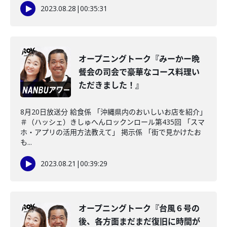
2023.08.28
|
00:35:31
オープニングトーク『みーかー晩
餐会の司会で豪華なコース料理い
ただきました！』
8月20日放送分 給食係 「沖縄県内のおいしいお店を紹介」
＃（ハッシェ）きしゅへんロックンロール第435回 「スマ
ホ・アプリの活用方法教えて」 掲示係 「街で見かけたお
も...
2023.08.21
|
00:39:29
オープニングトーク『台風６号の
後、各方面まだまだ復旧に時間が