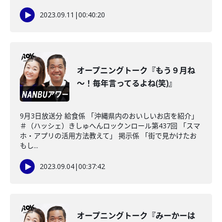
2023.09.11
|
00:40:20
オープニングトーク『もう９月ね
～！毎年言ってるよね(笑)』
9月3日放送分 給食係 「沖縄県内のおいしいお店を紹介」
＃（ハッシェ）きしゅへんロックンロール第437回 「スマ
ホ・アプリの活用方法教えて」 掲示係 「街で見かけたお
もし...
2023.09.04
|
00:37:42
オープニングトーク『みーかーは