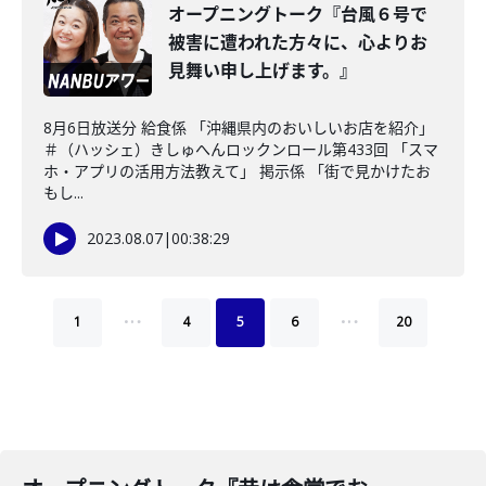
オープニングトーク『台風６号で
被害に遭われた方々に、心よりお
見舞い申し上げます。』
8月6日放送分 給食係 「沖縄県内のおいしいお店を紹介」
＃（ハッシェ）きしゅへんロックンロール第433回 「スマ
ホ・アプリの活用方法教えて」 掲示係 「街で見かけたお
もし...
2023.08.07
|
00:38:29
…
…
1
4
5
6
20