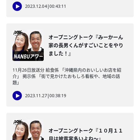
2023.12.04
|
00:43:11
オープニングトーク『みーかーん
家の長男くんがすごいことをやり
ました！』
11月26日放送分 給食係 「沖縄県内のおいしいお店を紹
介」 掲示係 「街で見かけたおもしろ看板や、地域の話
題」
2023.11.27
|
00:38:19
オープニングトーク『１０月１１
月は披露宴多いよね～』