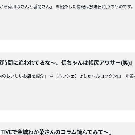
粉から荷川取さんと城間さん」 ※紹介した情報は放送日時点のものです。
時間に追われてるな～、信ちゃんは帳尻アワサー(笑)』
県内のおいしいお店を紹介」 ＃（ハッシェ）きしゅへんロックンロール第4
ITIVEで金城わか菜さんのコラム読んでみて～』