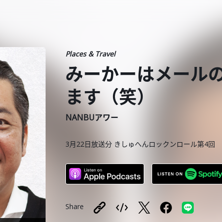
Places & Travel
みーかーはメール
ます（笑）
NANBUアワー
3月22日放送分 きしゅへんロックンロール第4回
Share