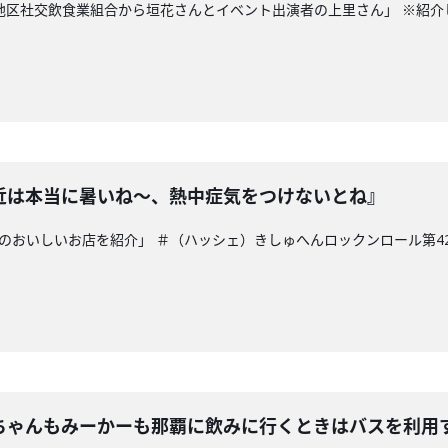
那原地区社交飲食業組合から垣花さんとイベント出演者の上里さん」 ※紹
近は本当に暑いね～、熱中症気をつけないとね』
内のおいしいお店を紹介」 ＃（ハッシェ）きしゅへんロックンロール第42
ちゃんもみーかーも那覇に飲みに行くときはバスを利用