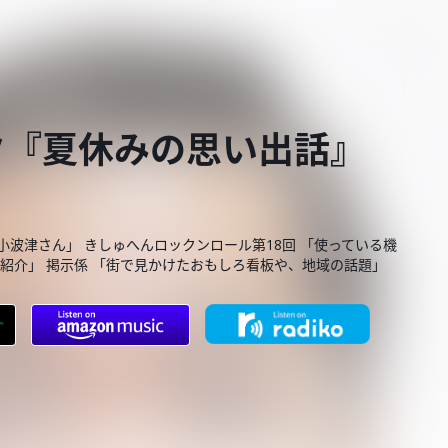
ク『夏休みの思い出話』
ン小波津さん」 きしゅへんロックンロール第18回 「使っている機
を紹介」 掲示係 「街で見かけたおもしろ看板や、地域の話題」