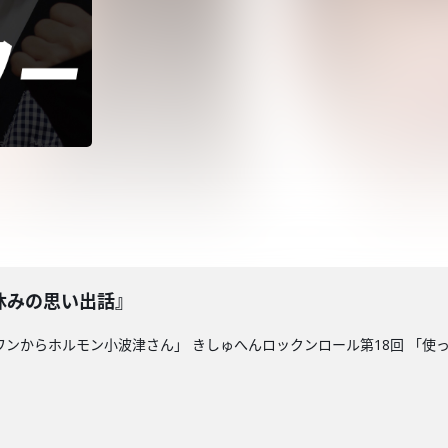
休みの思い出話』
グワンからホルモン小波津さん」 きしゅへんロックンロール第18回 「使