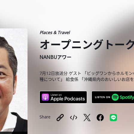
Places & Travel
オープニングトー
NANBUアワー
7月12日放送分 ゲスト 「ビッグワンからホルモ
種について」 給食係 「沖縄県内のおいしいお店
Share