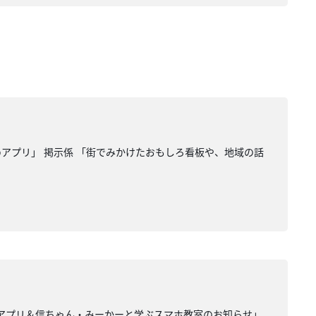
』
すめアプリ」 掲示係 「街でみかけたおもしろ看板や、地域の話
すめアプリ＆信ちゃん・みーかーと学ぶスマホ教室のお知らせ」