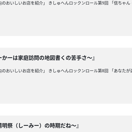
県内のおいしいお店を紹介」 きしゅへんロックンロール第9回 「信ちゃ
ーかーは家庭訪問の地図書くの苦手さ～』
県内のおいしいお店を紹介」 きしゅへんロックンロール第8回 「あなた
清明祭（しーみー）の時期だね～』