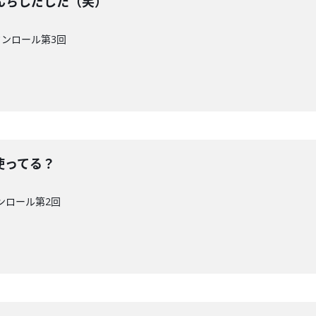
んちしだした（笑）
クンロール第3回
使ってる？
ンロール第2回