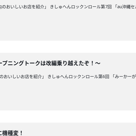
県内のおいしいお店を紹介」 きしゅへんロックンロール第7回 「au沖
ープニングトークは改編乗り越えたぞ！～
県内のおいしいお店を紹介」 きしゅへんロックンロール第6回 「みーかー
に機種変！