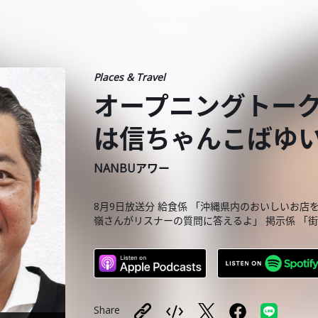
Places & Travel
オープニングトー
は信ちゃんこばゆ
NANBUアワー
8月9日放送分 給食係 「沖縄県内のおいしいお店
嶺さんがリスナーの質問に答えるよ」 掲示係 「
Share