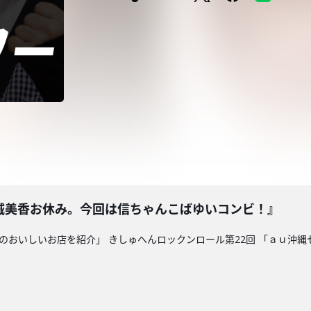
城美香お休み。今回は信ちゃんこばゆいコンビ！』
県内のおいしいお店を紹介」 きしゅへんロックンロール第22回 「ａｕ沖