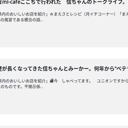
mi-cafeここちで行われた 信ちゃんのトークライ
沖縄県内のおいしいお店を紹介」🍚まえさとレシピ（月イチコーナー）「
の風習である模合の話...
歴が長くなってきた信ちゃんとみーかー。何年から”ベテ
沖縄県内のおいしいお店を紹介」🏬今 しゃべってます。 ユニオンです
ものです。🪧掲示係...