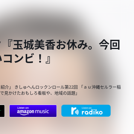
ク『玉城美香お休み。今回
いコンビ！』
を紹介」 きしゅへんロックンロール第22回 「ａｕ沖縄セルラー稲
街で見かけたおもしろ看板や、地域の話題」