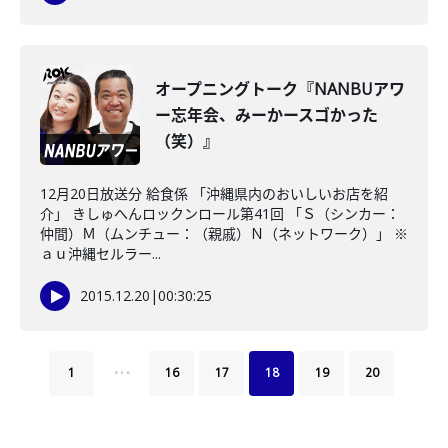
オープニングトーク『NANBUアワ
ー忘年会、みーかースゴかった
（笑）』
12月20日放送分 給食係 「沖縄県内のおいしいお店を紹
介」 きしゅへんロックンロール第41回 「Ｓ（シンカー：
仲間）Ｍ（ムンチュー：（親戚）Ｎ（ネットワーク）」 ※
ａｕ沖縄セルラー...
2015.12.20
|
00:30:25
…
1
16
17
18
19
20