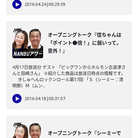
2016.04.24
|
00:29:39
オープニングトーク『信ちゃんは
「ポイント●倍！」に弱いって。
意外！』
4月17日放送分 ゲスト 「ビッグワンからホルモン古波津さ
んと田崎さん」 ※紹介した商品は放送日時点の情報です。
きしゅへんロックンロール第57回 「Ｓ（シーミー：清
明祭）Ｍ（ムン...
2016.04.18
|
00:31:57
オープニングトーク『シーミーで