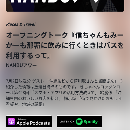
Places & Travel
オープニングトーク『信ちゃんもみー
かーも那覇に飲みに行くときはバスを
利用するって』
NANBUアワー
7月2日放送分 ゲスト 「沖縄製粉から荷川取さんと城間さん」 ※
紹介した情報は放送日時点のものです。 きしゅへんロックンロ
ール第428回 「スマホ・アプリの活用方法教えて」 給食係 「沖
縄県内のおいしいお店を紹介」 掲示係 「街で見かけたおもしろ
看板や、地域の話題」