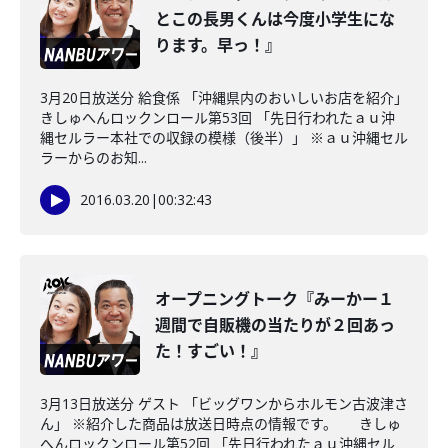
とこの長男くんは今度小学生にな
ります。早っ！』
3月20日放送分 給食係 「沖縄県内のおいしいお店を紹介」
きしゅへんロックンロール第53回 「先日行われたａｕ沖
縄セルラー本社での収録の模様（後半）」 ※ａｕ沖縄セル
ラーからのお知...
2016.03.20
|
00:32:43
オープニングトーク『みーかー１
週間で自販機の当たりが２回あっ
た！すごい！』
3月13日放送分 ゲスト 「ビッグワンからホルモン古波津さ
ん」 ※紹介した商品は放送日時点の情報です。 きしゅ
へんロックンロール第52回 「先日行われたａｕ沖縄セル