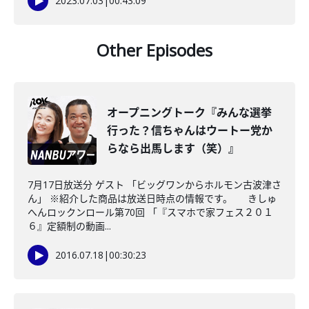
2023.07.03
|
00:43:09
Other Episodes
オープニングトーク『みんな選挙
行った？信ちゃんはウートー党か
らなら出馬します（笑）』
7月17日放送分 ゲスト 「ビッグワンからホルモン古波津さ
ん」 ※紹介した商品は放送日時点の情報です。 きしゅ
へんロックンロール第70回 「『スマホで家フェス２０１
６』定額制の動画...
2016.07.18
|
00:30:23