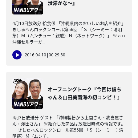
渋滞かな～』
4月10日放送分 給食係 「沖縄県内のおいしいお店を紹介」
きしゅへんロックンロール第56回 「Ｓ（シーミー：清明
祭）Ｍ（ムンチュー：親戚）Ｎ（ネットワーク）」 ※ａｕ
沖縄セルラーか...
2016.04.10
|
00:29:50
オープニングトーク『今回は信ち
ゃん＆山田美南海の初コンビ！』
4月3日放送分 ゲスト 「沖縄製粉から上間さん・我喜屋さ
ん・澤田さん」 ※紹介した商品は放送日時点の情報です。
きしゅへんロックンロール第55回 「Ｓ（シーミー：清
明祭）Ｍ（ムンチ...