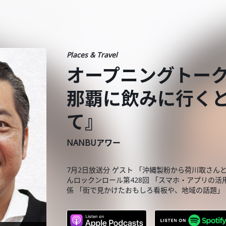
Places & Travel
オープニングトー
那覇に飲みに行く
て』
NANBUアワー
7月2日放送分 ゲスト 「沖縄製粉から荷川取さん
んロックンロール第428回 「スマホ・アプリの活
係 「街で見かけたおもしろ看板や、地域の話題」