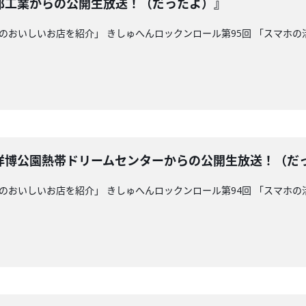
郎工業からの公開生放送！（だったよ）』
県内のおいしいお店を紹介」 きしゅへんロックンロール第95回 「スマホ
洋博公園熱帯ドリームセンターからの公開生放送！（だ
県内のおいしいお店を紹介」 きしゅへんロックンロール第94回 「スマホ