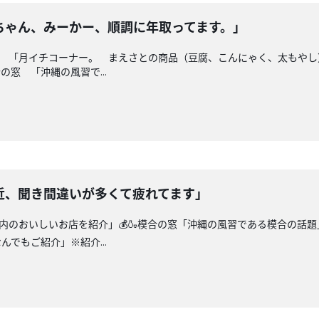
ちゃん、みーかー、順調に年取ってます。」
シピ 「月イチコーナー。 まえさとの商品（豆腐、こんにゃく、太もや
の窓 「沖縄の風習で...
近、聞き間違いが多くて疲れてます」
縄県内のおいしいお店を紹介」💰🍶模合の窓「沖縄の風習である模合の話
でもご紹介」※紹介...