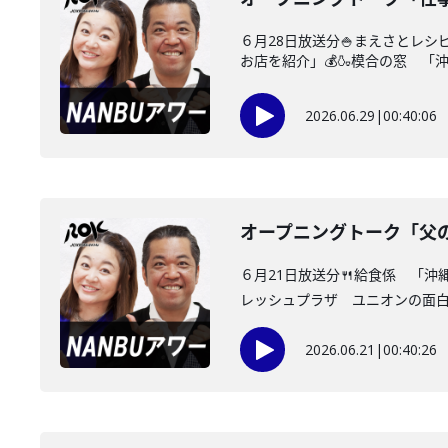
６月28日放送分🍚まえさとレ
お店を紹介」💰🍶模合の窓 「沖
2026.06.29
|
00:40:06
オープニングトーク「父
６月21日放送分🍴給食係 「
レッシュプラザ ユニオンの面白情
2026.06.21
|
00:40:26