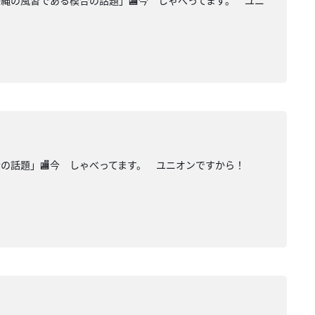
沖縄の風習である模合の話題」🏬今 しゃべってます。 ユニ
模合の話題」🏬今 しゃべってます。 ユニオンですから！