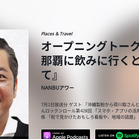
Places & Travel
オープニングトー
那覇に飲みに行く
て』
NANBUアワー
7月2日放送分 ゲスト 「沖縄製粉から荷川取さん
んロックンロール第428回 「スマホ・アプリの活
係 「街で見かけたおもしろ看板や、地域の話題」