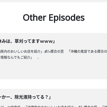
Other Episodes
休みは、草刈ってますｗｗｗ」
縄県内のおいしいお店を紹介」💰🍶模合の窓 「沖縄の風習である模合
報なんでもご紹介」 ...
ーかー、除光液持ってる？」