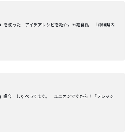
し）を使った アイデアレシピを紹介。🍴給食係 「沖縄県内
題」🏬今 しゃべってます。 ユニオンですから！「フレッシ