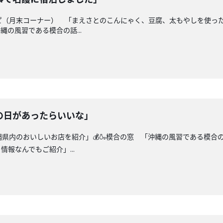
シピ（月末コーナー） 「まえさとのこんにゃく、豆腐、太もやしを使っ
縄の風習である模合の話...
の日があったらいいな」
沖縄県内のおいしいお店を紹介」💰🍶模合の窓 「沖縄の風習である模合
報なんでもご紹介」...