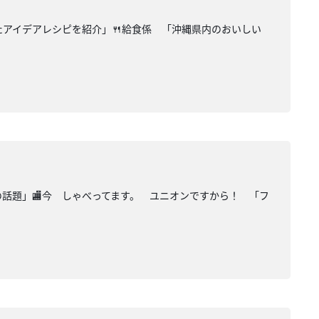
たアイデアレシピを紹介」🍴給食係 「沖縄県内のおいしい
の話題」🏬今 しゃべってます。 ユニオンですから！ 「フ