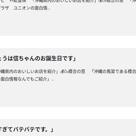
シピ 🍴給食係 「沖縄県内のおいしいお店を紹介」💰🍶模合の窓 「
ザ ユニオンの面白情...
ょうは信ちゃんのお誕生日です」
沖縄県内のおいしいお店を紹介」💰🍶模合の窓 「沖縄の風習である
白情報なんでもご紹介」...
すぎてバテバテです。」