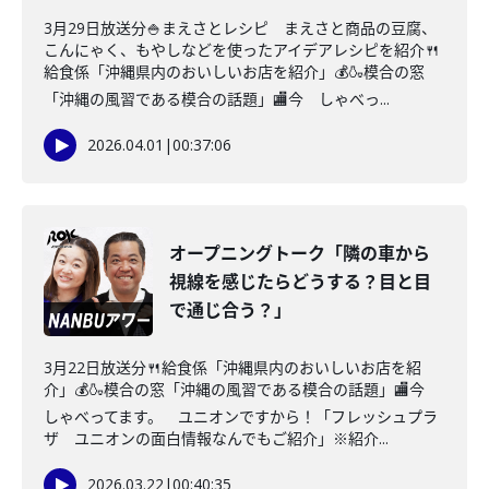
3月29日放送分🍚まえさとレシピ まえさと商品の豆腐、
こんにゃく、もやしなどを使ったアイデアレシピを紹介🍴
給食係「沖縄県内のおいしいお店を紹介」💰🍶模合の窓
「沖縄の風習である模合の話題」🏬今 しゃべっ...
2026.04.01
|
00:37:06
オープニングトーク「隣の車から
視線を感じたらどうする？目と目
で通じ合う？」
3月22日放送分🍴給食係「沖縄県内のおいしいお店を紹
介」💰🍶模合の窓「沖縄の風習である模合の話題」🏬今
しゃべってます。 ユニオンですから！「フレッシュプラ
ザ ユニオンの面白情報なんでもご紹介」※紹介...
2026.03.22
|
00:40:35