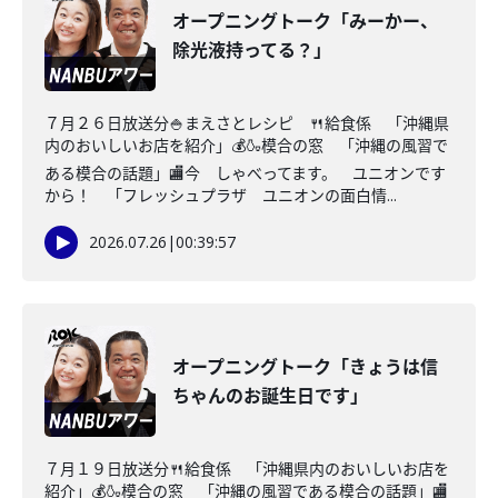
オープニングトーク「みーかー、
除光液持ってる？」
７月２６日放送分🍚まえさとレシピ 🍴給食係 「沖縄県
内のおいしいお店を紹介」💰🍶模合の窓 「沖縄の風習で
ある模合の話題」🏬今 しゃべってます。 ユニオンです
から！ 「フレッシュプラザ ユニオンの面白情...
2026.07.26
|
00:39:57
オープニングトーク「きょうは信
ちゃんのお誕生日です」
７月１９日放送分🍴給食係 「沖縄県内のおいしいお店を
紹介」💰🍶模合の窓 「沖縄の風習である模合の話題」🏬