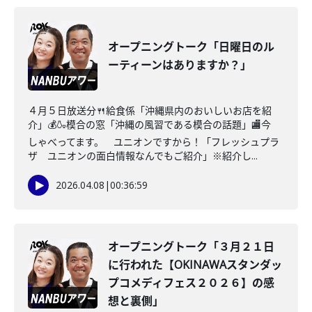
オープニングトーク「日曜日のル
ーティーンはありますか？」
４月５日放送分🍴給食係「沖縄県内のおいしいお店を紹
介」💰🍶模合の窓「沖縄の風習である模合の話題」🏬今
しゃべってます。 ユニオンですから！「フレッシュプラ
ザ ユニオンの面白情報なんでもご紹介」※紹介し...
2026.04.08
|
00:36:59
オープニングトーク「３月２１日
に行われた【OKINAWAスタンダッ
プコメディフェス２０２６】の感
想と裏側」