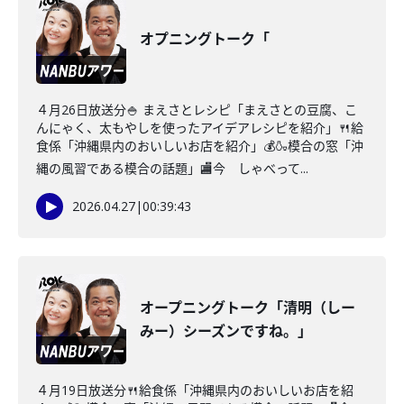
オプニングトーク「
４月26日放送分🍚 まえさとレシピ「まえさとの豆腐、こ
んにゃく、太もやしを使ったアイデアレシピを紹介」🍴給
食係「沖縄県内のおいしいお店を紹介」💰🍶模合の窓「沖
縄の風習である模合の話題」🏬今 しゃべって...
2026.04.27
|
00:39:43
オープニングトーク「清明（しー
みー）シーズンですね。」
４月19日放送分🍴給食係「沖縄県内のおいしいお店を紹