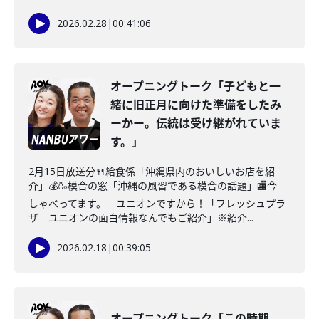
2026.02.28
|
00:41:06
オープニングトーク「子どもと一
緒に旧正月に向けた準備をしたみ
ーかー。伝統は受け継がれていま
す。」
2月15日放送分🍴給食係「沖縄県内のおいしいお店を紹
介」💰🍶模合の窓「沖縄の風習である模合の話題」🏬今
しゃべってます。 ユニオンですから！「フレッシュプラ
ザ ユニオンの面白情報なんでもご紹介」※紹介...
2026.02.18
|
00:39:05
オープニングトーク「この時期