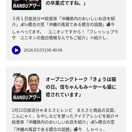
の卒業式ですね。」
３月１日放送分🍴給食係「沖縄県内のおいしいお店を紹
介」💰🍶模合の窓「沖縄の風習である模合の話題」🏬今
しゃべってます。 ユニオンですから！「フレッシュプラ
ザ ユニオンの面白情報なんでもご紹介」※紹介し...
2026.03.03
|
00:40:06
オープニングトーク「きょうは猫
の日。信ちゃんもみーかーも猫に
癒されています」
2月22日放送分🍚まえさとレシピ まえさと商品の豆腐、
こんにゃく、もやしなどを使ったアイデアレシピを紹介🍴
給食係「沖縄県内のおいしいお店を紹介」💰🍶模合の窓
「沖縄の風習である模合の話題」🏬今 しゃべっ...