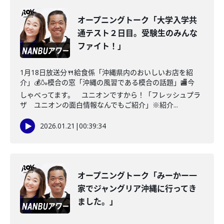
オープニングトーク「大学入学共
通テスト２日目。受験生のみんな
ファイト！」
1月18日放送分🍴給食係「沖縄県内のおいしいお店を紹
介」💰🍶模合の窓「沖縄の風習である模合の話題」🏬今
しゃべってます。 ユニオンですから！「フレッシュプラ
ザ ユニオンの面白情報なんでもご紹介」※紹介...
2026.01.21
|
00:39:34
オープニングトーク「みーかー一
家でジャングリア沖縄に行ってき
ました。」