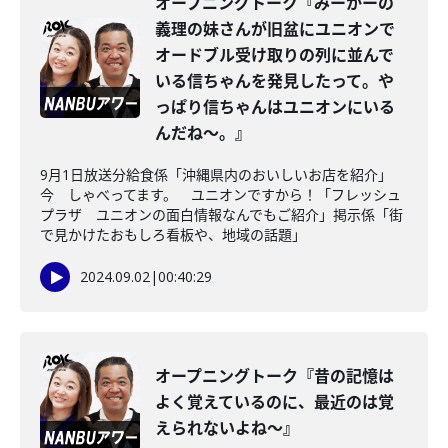
オープニングトーク『みーかーの
義理の妹さんが旧盆にユニオンで
オードブル受け取りの列に並んで
いる信ちゃんを発見したって。や
っぱり信ちゃんはユニオンにいる
んだね～。』
9月1日放送分給食係「沖縄県内のおいしいお店を紹介」
今 しゃべってます。 ユニオンですから！「フレッシュ
プラザ ユニオンの面白情報なんでもご紹介」掲示係「街
で見かけたおもしろ看板や、地域の話題」
2024.09.02
|
00:40:29
オープニングトーク『昔の記憶は
よく覚えているのに、最近のは覚
えられないよね～』