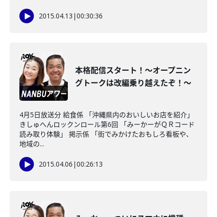
2015.04.13
|
00:30:36
本格配信スタート！～オープニン
グトークは改編乗り越えたぞ！～
4月5日放送分 給食係 「沖縄県内のおいしいお店を紹介」
きしゅへんロックンロール第6回 「みーかーがＱＲコード
読み取り体験」 掲示係 「街でみかけたおもしろ看板や、
地域の...
2015.04.06
|
00:26:13