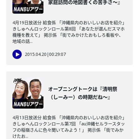
家庭訪問の地図書くの苦手さ～』
4月19日放送分 給食係 「沖縄県内のおいしいお店を紹介」
きしゅへんロックンロール第8回 「あなたが選んだスマホ
機種を教えて」 掲示係 「街でみかけたおもしろ看板や、
地域の話...
2015.04.20
|
00:29:07
オープニングトークは『清明祭
（しーみー）の時期だね～』
4月13日放送分 給食係 「沖縄県内のおいしいお店を紹介」
きしゅへんロックンロール第7回 「au沖縄セルラースタッ
フの稲嶺さんに色々聞いてみよう！」 掲示係 「街でみか
けたお...