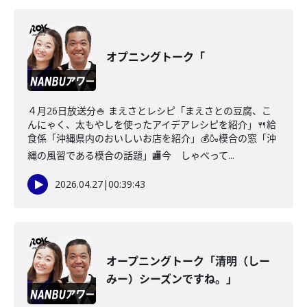
オプニングトーク「
４月26日放送分🍚 まえさとレシピ「まえさとの豆腐、こ
んにゃく、太もやしを使ったアイデアレシピを紹介」🍴給
食係「沖縄県内のおいしいお店を紹介」💰🍶模合の窓「沖
縄の風習である模合の話題」🏬今 しゃべって...
2026.04.27
|
00:39:43
オープニングトーク「清明（しー
みー）シーズンですね。」