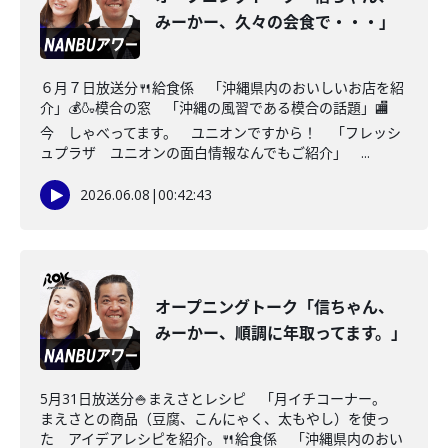
みーかー、久々の会食で・・・」
６月７日放送分🍴給食係 「沖縄県内のおいしいお店を紹
介」💰🍶模合の窓 「沖縄の風習である模合の話題」🏬
今 しゃべってます。 ユニオンですから！ 「フレッシ
ュプラザ ユニオンの面白情報なんでもご紹介」 ...
2026.06.08
|
00:42:43
オープニングトーク「信ちゃん、
みーかー、順調に年取ってます。」
5月31日放送分🍚まえさとレシピ 「月イチコーナー。
まえさとの商品（豆腐、こんにゃく、太もやし）を使っ
た アイデアレシピを紹介。🍴給食係 「沖縄県内のおい