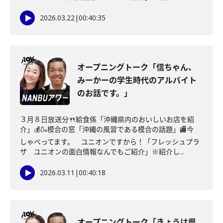
2026.03.22
|
00:40:35
オープニングトーク「信ちゃん、
みーかーの学生時代のアルバイト
のお話です。」
３月８日放送分🍴給食係「沖縄県内のおいしいお店を紹
介」💰🍶模合の窓「沖縄の風習である模合の話題」🏬今
しゃべってます。 ユニオンですから！「フレッシュプラ
ザ ユニオンの面白情報なんでもご紹介」※紹介し...
2026.03.11
|
00:40:18
オープニングトーク「きょうは県