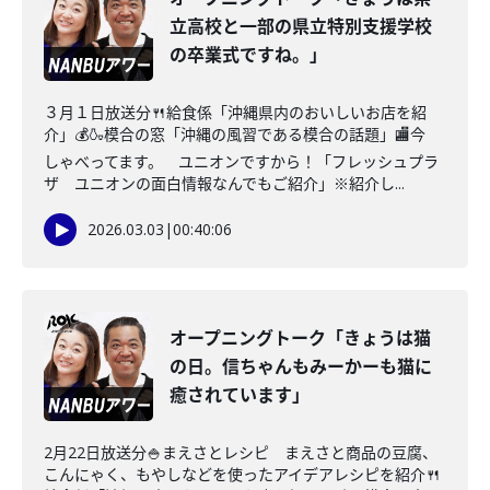
立高校と一部の県立特別支援学校
の卒業式ですね。」
３月１日放送分🍴給食係「沖縄県内のおいしいお店を紹
介」💰🍶模合の窓「沖縄の風習である模合の話題」🏬今
しゃべってます。 ユニオンですから！「フレッシュプラ
ザ ユニオンの面白情報なんでもご紹介」※紹介し...
2026.03.03
|
00:40:06
オープニングトーク「きょうは猫
の日。信ちゃんもみーかーも猫に
癒されています」
2月22日放送分🍚まえさとレシピ まえさと商品の豆腐、
こんにゃく、もやしなどを使ったアイデアレシピを紹介🍴