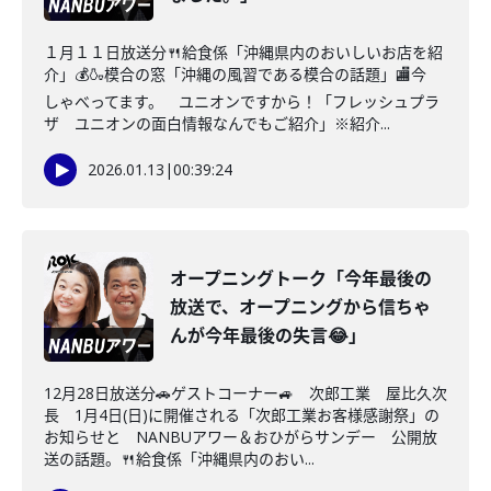
１月１１日放送分🍴給食係「沖縄県内のおいしいお店を紹
介」💰🍶模合の窓「沖縄の風習である模合の話題」🏬今
しゃべってます。 ユニオンですから！「フレッシュプラ
ザ ユニオンの面白情報なんでもご紹介」※紹介...
2026.01.13
|
00:39:24
オープニングトーク「今年最後の
放送で、オープニングから信ちゃ
んが今年最後の失言😂」
12月28日放送分🚗ゲストコーナー🚙 次郎工業 屋比久次
長 1月4日(日)に開催される「次郎工業お客様感謝祭」の
お知らせと NANBUアワー＆おひがらサンデー 公開放
送の話題。🍴給食係「沖縄県内のおい...