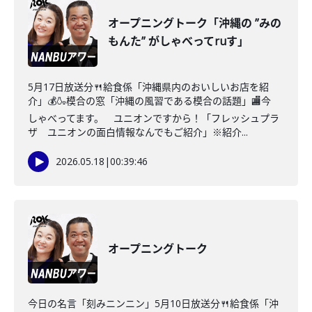
オープニングトーク「沖縄の ”みの
もんた” がしゃべってruす」
5月17日放送分🍴給食係「沖縄県内のおいしいお店を紹
介」💰🍶模合の窓「沖縄の風習である模合の話題」🏬今
しゃべってます。 ユニオンですから！「フレッシュプラ
ザ ユニオンの面白情報なんでもご紹介」※紹介...
2026.05.18
|
00:39:46
オープニングトーク
今日の名言「刻みニンニン」5月10日放送分🍴給食係「沖