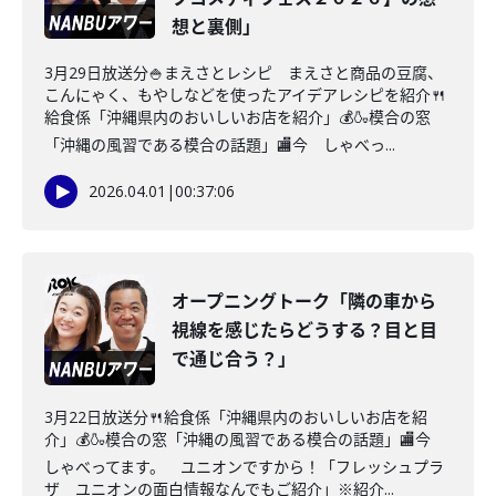
想と裏側」
3月29日放送分🍚まえさとレシピ まえさと商品の豆腐、
こんにゃく、もやしなどを使ったアイデアレシピを紹介🍴
給食係「沖縄県内のおいしいお店を紹介」💰🍶模合の窓
「沖縄の風習である模合の話題」🏬今 しゃべっ...
2026.04.01
|
00:37:06
オープニングトーク「隣の車から
視線を感じたらどうする？目と目
で通じ合う？」
3月22日放送分🍴給食係「沖縄県内のおいしいお店を紹
介」💰🍶模合の窓「沖縄の風習である模合の話題」🏬今
しゃべってます。 ユニオンですから！「フレッシュプラ
ザ ユニオンの面白情報なんでもご紹介」※紹介...