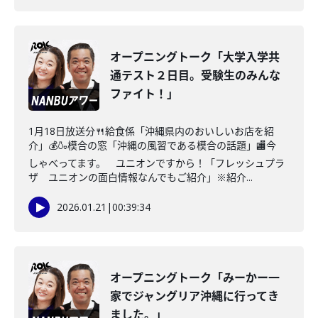
オープニングトーク「大学入学共
通テスト２日目。受験生のみんな
ファイト！」
1月18日放送分🍴給食係「沖縄県内のおいしいお店を紹
介」💰🍶模合の窓「沖縄の風習である模合の話題」🏬今
しゃべってます。 ユニオンですから！「フレッシュプラ
ザ ユニオンの面白情報なんでもご紹介」※紹介...
2026.01.21
|
00:39:34
オープニングトーク「みーかー一
家でジャングリア沖縄に行ってき
ました。」