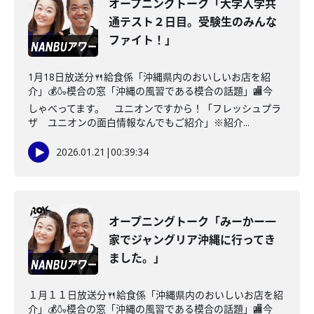
オープニングトーク「大学入学共
通テスト２日目。受験生のみんな
ファイト！」
1月18日放送分🍴給食係「沖縄県内のおいしいお店を紹
介」💰🍶模合の窓「沖縄の風習である模合の話題」🏬今
しゃべってます。 ユニオンですから！「フレッシュプラ
ザ ユニオンの面白情報なんでもご紹介」※紹介...
2026.01.21
|
00:39:34
オープニングトーク「みーかー一
家でジャングリア沖縄に行ってき
ました。」
１月１１日放送分🍴給食係「沖縄県内のおいしいお店を紹
介」💰🍶模合の窓「沖縄の風習である模合の話題」🏬今