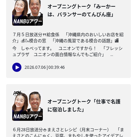
オープニングトーク「みーかー
は、バランサーのてんびん座」
７月５日放送分🍴給食係 「沖縄県内のおいしいお店を紹
介」💰🍶模合の窓 「沖縄の風習である模合の話題」🏬
今 しゃべってます。 ユニオンですから！ 「フレッシ
ュプラザ ユニオンの面白情報なんでもご紹介」 ...
2026.07.06
|
00:39:46
オープニングトーク「仕事で名護
に宿泊しました」
６月28日放送分🍚まえさとレシピ（月末コーナー） 「ま
えさとのこんにゃく、豆腐、太もやしを使ったアイデアレ