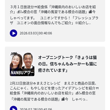
３月１日放送分🍴給食係「沖縄県内のおいしいお店を紹
介」💰🍶模合の窓「沖縄の風習である模合の話題」🏬今
しゃべってます。 ユニオンですから！「フレッシュプラ
ザ ユニオンの面白情報なんでもご紹介」※紹介し...
2026.03.03
|
00:40:06
オープニングトーク「きょうは猫
の日。信ちゃんもみーかーも猫に
癒されています」
2月22日放送分🍚まえさとレシピ まえさと商品の豆腐、
こんにゃく、もやしなどを使ったアイデアレシピを紹介🍴
給食係「沖縄県内のおいしいお店を紹介」💰🍶模合の窓
「沖縄の風習である模合の話題」🏬今 しゃべっ...
2026.02.28
|
00:41:06