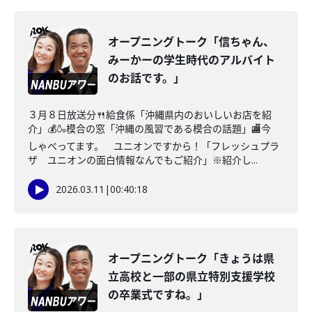
オープニングトーク「信ちゃん、
みーかーの学生時代のアルバイト
のお話です。」
３月８日放送分🍴給食係「沖縄県内のおいしいお店を紹
介」💰🍶模合の窓「沖縄の風習である模合の話題」🏬今
しゃべってます。 ユニオンですから！「フレッシュプラ
ザ ユニオンの面白情報なんでもご紹介」※紹介し...
2026.03.11
|
00:40:18
オープニングトーク「きょうは県
立高校と一部の県立特別支援学校
の卒業式ですね。」