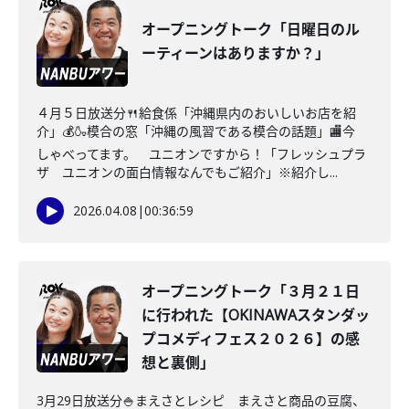
オープニングトーク「日曜日のル
ーティーンはありますか？」
４月５日放送分🍴給食係「沖縄県内のおいしいお店を紹
介」💰🍶模合の窓「沖縄の風習である模合の話題」🏬今
しゃべってます。 ユニオンですから！「フレッシュプラ
ザ ユニオンの面白情報なんでもご紹介」※紹介し...
2026.04.08
|
00:36:59
オープニングトーク「３月２１日
に行われた【OKINAWAスタンダッ
プコメディフェス２０２６】の感
想と裏側」
3月29日放送分🍚まえさとレシピ まえさと商品の豆腐、