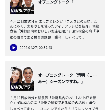
オプニングトーク「
４月26日放送分🍚 まえさとレシピ「まえさとの豆腐、こ
んにゃく、太もやしを使ったアイデアレシピを紹介」🍴給
食係「沖縄県内のおいしいお店を紹介」💰🍶模合の窓「沖
縄の風習である模合の話題」🏬今 しゃべって...
2026.04.27
|
00:39:43
オープニングトーク「清明（しー
みー）シーズンですね。」
４月19日放送分🍴給食係「沖縄県内のおいしいお店を紹
介」💰🍶模合の窓「沖縄の風習である模合の話題」🏬今
しゃべってます。 ユニオンですから！「フレッシュプラ