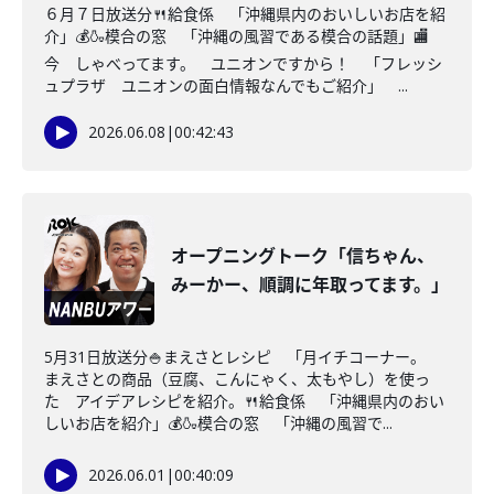
６月７日放送分🍴給食係 「沖縄県内のおいしいお店を紹
介」💰🍶模合の窓 「沖縄の風習である模合の話題」🏬
今 しゃべってます。 ユニオンですから！ 「フレッシ
ュプラザ ユニオンの面白情報なんでもご紹介」 ...
2026.06.08
|
00:42:43
オープニングトーク「信ちゃん、
みーかー、順調に年取ってます。」
5月31日放送分🍚まえさとレシピ 「月イチコーナー。
まえさとの商品（豆腐、こんにゃく、太もやし）を使っ
た アイデアレシピを紹介。🍴給食係 「沖縄県内のおい
しいお店を紹介」💰🍶模合の窓 「沖縄の風習で...
2026.06.01
|
00:40:09